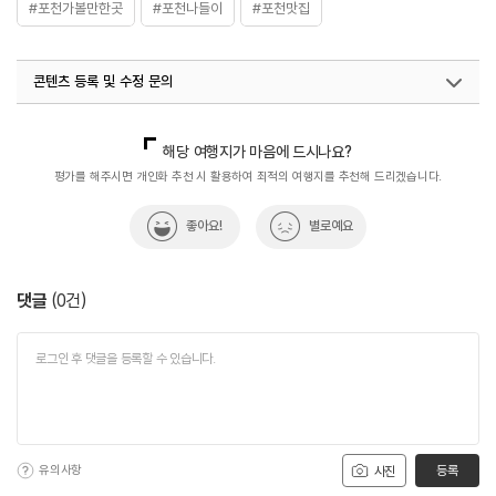
#포천가볼만한곳
#포천나들이
#포천맛집
콘텐츠 등록 및 수정 문의
국내디지털마케팅팀
033-813-3500
해당 여행지가 마음에 드시나요?
평가를 해주시면 개인화 추천 시 활용하여 최적의 여행지를 추천해 드리겠습니다.
좋아요!
별로예요
댓글
(
0
건)
유의사항
등록
사진