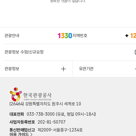
등록된 댓글이 없습니다.
관광안내
지역번호
관광정보 수정/신규요청
관광정보
유관기관
(26464) 강원특별자치도 원주시 세계로 10
대표전화
033-738-3000 (유료, 평일 09시~18시)
사업자등록번호
202-81-50707
통신판매업신고
제2009-서울중구-1234호
이용 가이드