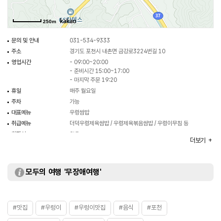
250m
문의 및 안내
031-534-9333
주소
경기도 포천시 내촌면 금강로3224번길 10
영업시간
- 09:00~20:00
- 준비시간 15:00~17:00
- 마지막 주문 19:20
휴일
매주 월요일
주차
가능
대표메뉴
우렁쌈밥
취급메뉴
더덕우렁제육쌈밥 / 우렁제육볶음쌈밥 / 우렁이무침 등
화장실
있음
더보기
모두의 여행 '무장애여행'
#맛집
#우렁이
#우렁이맛집
#음식
#포천