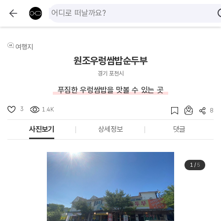
여행지
원조우렁쌈밥순두부
경기 포천시
푸짐한 우렁쌈밥을 맛볼 수 있는 곳
3
1.4K
8
사진보기
상세정보
댓글
1
/
5