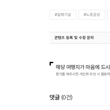
#갈매기살
#노포감성
콘텐츠 등록 및 수정 문의
국내디지털마케팅팀
033-813-3
해당 여행지가 마음에 드
평가를 해주시면 개인화 추천 시 활용
댓글
(
0
건)