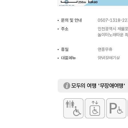
250m
문의 및 안내
0507-1318-22
주소
인천광역시 제물포
놀이터노래타운 
휴일
연중무휴
대표메뉴
양념갈매기살
화장실
남/녀 화장실 구분
모두의 여행 '무장애여행'