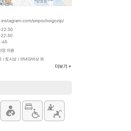
.instagram.com/sinpochoigozip/
~22:30
~22:30
:45
차장 이용
살 / 토시살 / 양념갈비살 등
더보기