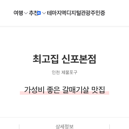
여행
추천
테마
지역
디지털
관광주민증
최고집 신포본점
인천 제물포구
가성비 좋은 갈매기살 맛집
상세정보