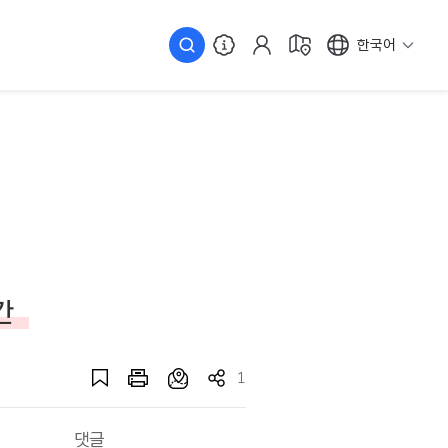
한국어
간
1
댓글