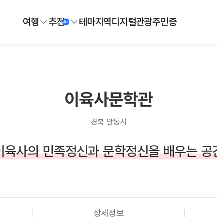
여행
추천
테마
지역
디지털
관광주민증
이육사문학관
경북 안동시
이육사의 민족정신과 문학정신을 배우는 공
상세정보