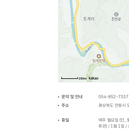
250m
문의 및 안내
054-852-7337
주소
경상북도 안동시 도
휴일
매주 월요일 (단,
휴관) / 1월 1일 