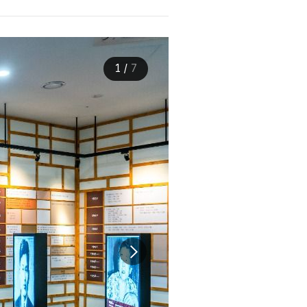
1
/
7