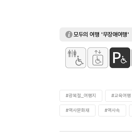
모두의 여행 '무장애여행'
할인 정보
[50% 할인]
- 안동시민
- 예천군민
※ 신분증 지참 필
#광복절_여행지
#교육여행
※ 중복 할인 불가
#역사문화재
#역사속