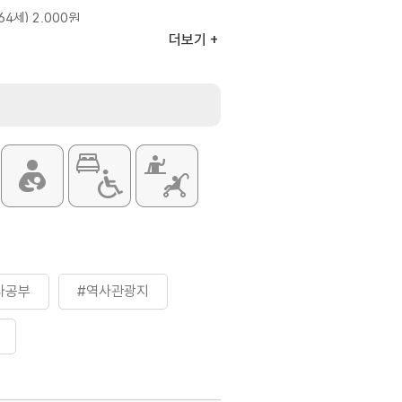
64세) 2,000원
~18세) / 제복근무자 1,500원
더보기
12세) 1,000원
상)]
64세) 1,500원
~18세) / 제복근무자 1,000원
12세) 500원
세 이하 / 만 65세 이상 / 장애인 /
 독립유공자 등
: 군인, 경찰공무원, 소방공무원
항은 홈페이지 참조
사공부
#역사관광지