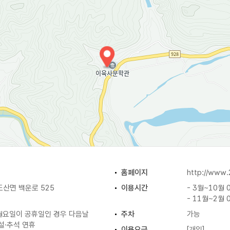
홈페이지
http://www.
산면 백운로 525
이용시간
- 3월~10월 0
- 11월~2월 0
 월요일이 공휴일인 경우 다음날
주차
가능
/ 설·추석 연휴
이용요금
[개인]