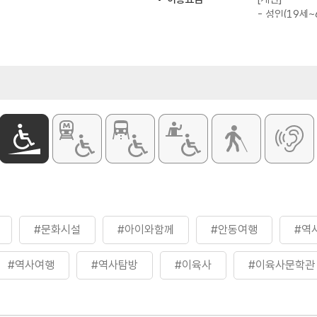
- 성인(19세~
- 청소년(13세
- 어린이(7세~
[단체(30인 이
- 성인(19세~
- 청소년(13세
- 어린이(7세~
※ 무료 : 만 6
국가유공자 /
※ 제복근무자 
※ 자세한 사
화장실
있음
수
#문화시설
#아이와함께
#안동여행
#역
#역사여행
#역사탐방
#이육사
#이육사문학관