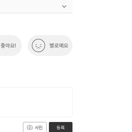
여행)
033-738-3425
좋아요!
별로예요
사진
등록