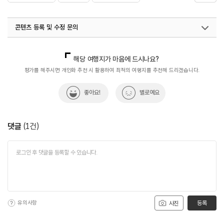
#생태습지공원
#연인과함께
#제주가볼만한곳
콘텐츠 등록 및 수정 문의
국내디지털마케팅팀
033-813-3500
해당 여행지가 마음에 드시나요?
평가를 해주시면 개인화 추천 시 활용하여 최적의 여행지를 추천해 드리겠습니다.
좋아요!
별로예요
댓글
(
1
건)
유의사항
등록
사진