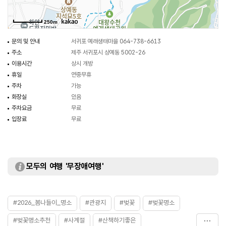
250m
문의 및 안내
서귀포 예래생태마을 064-738-6613
주소
제주 서귀포시 상예동 5002-26
이용시간
상시 개방
휴일
연중무휴
주차
가능
화장실
있음
주차요금
무료
입장료
무료
모두의 여행 '무장애여행'
#2026_봄나들이_명소
#관광지
#벚꽃
#벚꽃명소
#벚꽃명소추천
#사계절
#산책하기좋은