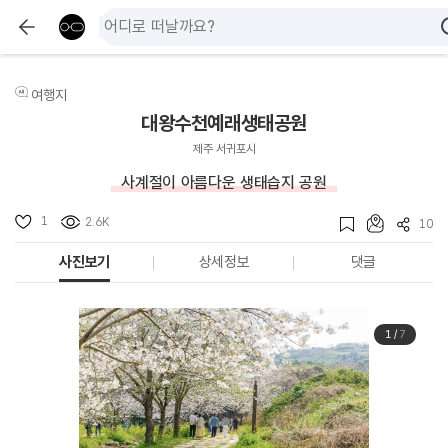
여행지
대왕수천예래생태공원
제주 서귀포시
사계절이 아름다운 생태습지 공원
1
2.6K
10
사진보기
상세정보
댓글
1
/
7