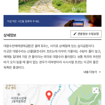
직접 찍은 사진을 등록해 주세요.
관광정보 수정요청
상세정보
대왕수천예래생태공원은 올레 8코스, 서귀포 상예동에 있는 습지공원이다.
이곳은 대왕수라는 산물(용천수)이 흐르는데 아무리 가물어도 수량이 줄지 않고,
예래동 일대에 가장 큰 물이라는 의미로 대왕수라 불러왔다. 보통 제주의 하천은
비가 오지 않을 때 물이 없는 경우가 대부분이라 사시사철 흐르는 이곳의 물은
독특한 풍경이다.
내용
더보기
예래생태공원 일대는 한국반딧불이연구회가 지정한 반딧불이 보호지역이며, 이
대왕수천 하류 쪽에는 여름철 물놀이 장소로 유명한 논짓물이 있다.
공원 남쪽에는 예래생태체험관이 있으며, 봄에는 이 일대가 벚꽃명소로
유명하다.