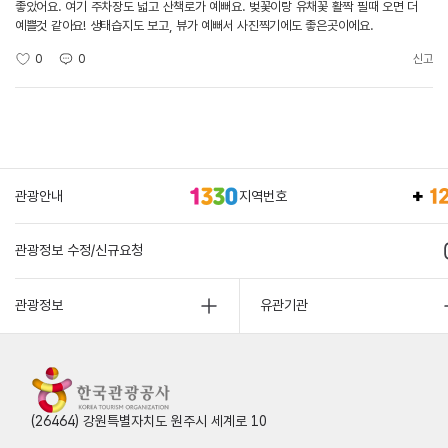
좋았어요. 여기 주차장도 넓고 산책로가 예뻐요. 벚꽃이랑 유채꽃 활짝 필때 오면 더
예쁠것 같아요! 생태습지도 보고, 뷰가 예뻐서 사진찍기에도 좋은곳이에요.
0
0
신고
관광안내
지역번호
관광정보 수정/신규요청
관광정보
유관기관
(26464) 강원특별자치도 원주시 세계로 10