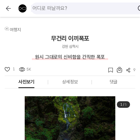
여행지
무건리 이끼폭포
강원 삼척시
원시 그대로의 신비함을 간직한 폭포
1
5K
9
사진보기
상세정보
댓글
1
/
5