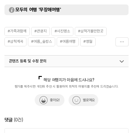
모두의 여행 '무장애여행'
#가족과함께
#관광지
#사진명소
#삼척가볼만한곳
#삼척계곡
#여름_숲캉스
#여름여행
#영월
#이끼계곡
#자연관광지
#폭포
콘텐츠 등록 및 수정 문의
국내디지털마케팅팀
033-813-3500
해당 여행지가 마음에 드시나요?
평가를 해주시면 개인화 추천 시 활용하여 최적의 여행지를 추천해 드리겠습니다.
좋아요!
별로예요
댓글
(
0
건)