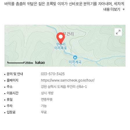
바위를 촘촘히 뒤덮은 짙은 초록빛 이끼가 신비로운 분위기를 자아내며, 세차게
내용
더보기
쏟아지는 물소리와 골짜기에서 불어오는 시원한 바람이 더해져 이곳만의 특별한
청량감을 선사한다.
250m
문의 및 안내
033-570-3425
홈페이지
https://www.samcheok.go.kr/tour/
주소
강원 삼척시 도계읍 무건리 산86-1
이용시간
상시 개방
휴일
연중무휴
주차
가능
입장료
무료