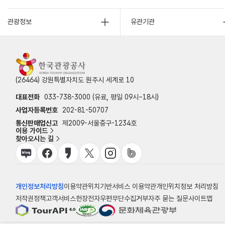
관광정보
유관기관
(26464) 강원특별자치도 원주시 세계로 10
대표전화
033-738-3000 (유료, 평일 09시~18시)
사업자등록번호
202-81-50707
통신판매업신고
제2009-서울중구-1234호
이용 가이드
찾아오시는 길
개인정보처리방침
이용약관
위치기반서비스 이용약관
개인위치정보 처리방침
저작권정책
고객서비스헌장
전자우편무단수집거부
자주 묻는 질문
사이트맵