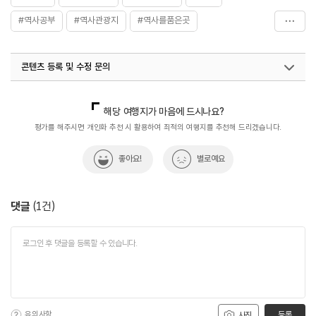
#역사공부
#역사관광지
#역사를품은곳
#역사문화재
#역사속
#역사속으로
#역사여행
콘텐츠 등록 및 수정 문의
#역사유적
#역사유적지
#역사이야기
#역사탐방
#역사탐험
#이천가볼만한곳
#체험학습
국내디지털마케팅팀
033-813-3500
해당 여행지가 마음에 드시나요?
#친구와함께
#향교서원
평가를 해주시면 개인화 추천 시 활용하여 최적의 여행지를 추천해 드리겠습니다.
좋아요!
별로예요
댓글
(
1
건)
유의사항
등록
사진