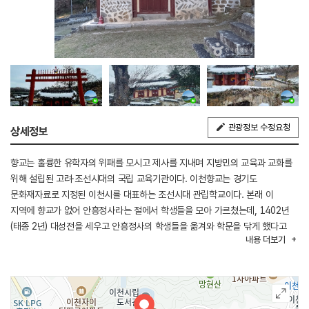
관광정보 수정요청
상세정보
향교는 훌륭한 유학자의 위패를 모시고 제사를 지내며 지방민의 교육과 교화를
위해 설립된 고려·조선시대의 국립 교육기관이다. 이천향교는 경기도
문화재자료로 지정된 이천시를 대표하는 조선시대 관립학교이다. 본래 이
지역에 향교가 없어 안흥정사라는 절에서 학생들을 모아 가르쳤는데, 1402년
(태종 2년) 대성전을 세우고 안흥정사의 학생들을 옮겨와 학문을 닦게 했다고
내용
더보기
한다. 건물의 배치는 전형적인 전학후묘의 형태이며, 본래 규모가 더 컸으나
현재 동서양 재는 남아 있지 않고 대부분의 건물은 조선 후기의 것이다. 동무는
1967년에, 서무는 1980년에 재건되었고, 1991년과 1993년에는 명륜당과
담장을 수리하였다. 이천향교는 부설 명륜대학을 운영해 교육기관의 역할을
현대적으로 계승하고 있다. 명륜당 및 이천향교 유림회관이 성인 교양교육 및