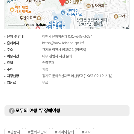
청소년 인성교육의 장으로 활용되고 있다. 매월 음력 1일, 15일 분향과 1년에
2번 거행되는 춘추 석전 봉행을 시행한다. 명륜당 구역은 더러 개방되기도 하나
향교 측 사정에 따라 휴관하기도 한다. 경강선 이천역, 이천종합터미널에서
250m
차량으로 약 7~9분, 신둔 IC에서 약 15분 소요된다. 인근에 설봉공원,
사기막골 도예촌, 성호 호수 연꽃단지, 곤지암리조트스키장,
문의 및 안내
이천시 문화예술과 031-645-3654
지산포레스트리조트스키장, 덕평공룡수목원 등이 있다.
홈페이지
https://www.icheon.go.kr/
주소
경기도 이천시 향교로 1 (창전동)
이용시간
내부 관람시 사전 문의
휴일
연중무휴
주차
가능
지정현황
경기도 문화유산자료 이천향교 (1983.09.19. 지정)
입장료
무료
모두의 여행 '무장애여행'
#관광지
#문화재답사
#아이와함께
#역사