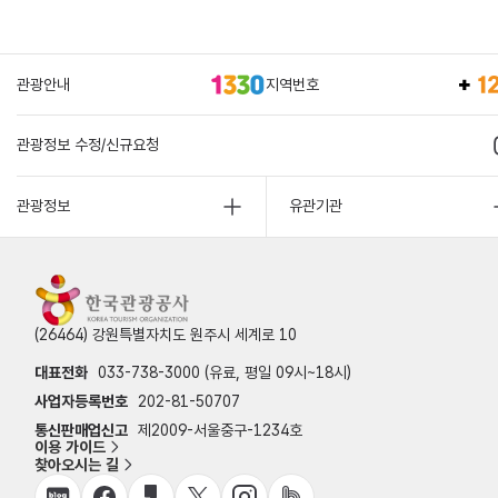
관광안내
지역번호
관광정보 수정/신규요청
관광정보
유관기관
(26464) 강원특별자치도 원주시 세계로 10
대표전화
033-738-3000 (유료, 평일 09시~18시)
사업자등록번호
202-81-50707
통신판매업신고
제2009-서울중구-1234호
이용 가이드
찾아오시는 길