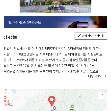
직접 찍은 사진을 등록해 주세요.
관광정보 수정요청
상세정보
망일산 망일사는 서산이 서해의 바닷가에 위치한 갯마을임을 깨닫게 해주는
사찰이다. 그만큼 망일사는 서쪽 바닷가에 외따로 위치한 한적한 사찰임에도
불구하고 서해에서 해를 바라볼 수 있어 또 다른 시각적인 즐거움을 준다.
날씨도 스산한 12월 한 겨울의 해 질 녘에 찾아간 망일사는 서해바다에
뉘엿뉘엿 잠기듯 지는 해를 듬뿍 받아 부처님의 불신(佛身) 마냥 금빛으로
내용
더보기
반짝반짝 빛나며, 서쪽을 향해 있어서 겨울의 추위가 뼛속까지 시리게 만들고
손을 연신 호호 불면서 부처님이 계신 절집을 바라보게 만든다. 대웅전을 비롯한
절집들은 서해의 기운을 담뿍 받기 위해 서쪽을 향해 서 있으며, 그곳에 칠해진
단청의 빛깔은 원래의 색 대신 노을빛을 받은 색다른 색으로 바뀌어 무한한
부처님의 공력을 느끼게 만든다. 대신 아침의 망일사는 서쪽 절집이어서인지
해가 늦게 뜨고 그래서 서늘한 푸른빛과 추위를 많이 느끼게 한다.