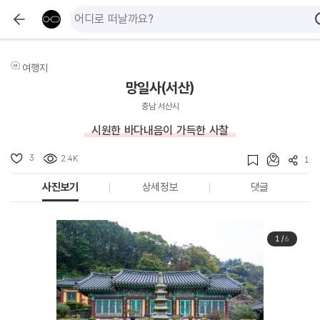
여행지
망일사(서산)
충남 서산시
시원한 바다내음이 가득한 사찰
3
2.4K
1
사진보기
상세정보
댓글
1
/
6