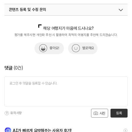
#자연환경
#전통사찰
#종교
#충청권
콘텐츠 등록 및 수정 문의
#한국불교
#휴식공간
#휴식여행
#휴식하기
#휴식하기좋은곳
국내디지털마케팅팀
033-813-3500
해당 여행지가 마음에 드시나요?
평가를 해주시면 개인화 추천 시 활용하여 최적의 여행지를 추천해 드리겠습니다.
좋아요!
별로예요
댓글
(
0
건)
유의사항
등록
사진
AI가 빠르게 요약해주는 사용자 후기!