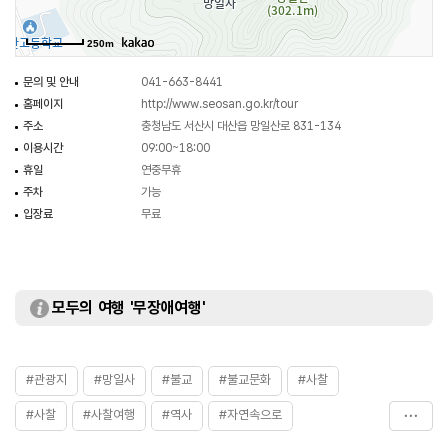
절의 오랜 역사를 말해주듯이 경내 앞마당에는 수령 700년의 괴목이 서 있다.
250m
사찰의 역사를 말없이 대변하고 있는 나무는 모진 서해바다의 모든 것을 오랜
세월 지켜보면서 망일사를 망일사답게 해 준다. 사람은 가도 나무는 남아서 이곳
문의 및 안내
041-663-8441
사람들의 믿음과 사랑을 여전히 받고 있는 것이다. 특히나 이들 나무들은 대웅전
홈페이지
http://www.seosan.go.kr/tour
앞에 서 있는 뒤틀리며 용트림하는 오래된 고목을 통해 사찰이 겪었을 긴 세월에
주소
충청남도 서산시 대산읍 망일산로 831-134
걸친 영욕의 이야기를 전해 들을 수 있다. 망일사에서 서해의 해를 바라보고
이용시간
09:00~18:00
싶다면 대웅전 마당 앞 나무에 기대어 서거나 혹은 이 절집에서 그나마 오랜
휴일
연중무휴
역사를 지닌 망로정에 올라 내려다보길 권한다. 그러면 거짓말처럼 서해바다가
주차
가능
그대로 내 눈앞에 다가오는 것을 느낄 수 있다. 마음의 여유를 가지고 좀 더 오래
입장료
무료
사찰에 머물러 해가 질 때까지 기다리면 붉은 노을빛이 서해바다를 물들이는
것도 충분히 감상할 수 있는 절집, 서쪽 바닷가에서 해를 바라보이는 산에서
해를 바라볼 수 있는 사찰이 바로 망일산 망일사이다.
모두의 여행 '무장애여행'
#관광지
#망일사
#불교
#불교문화
#사찰
#사찰
#사찰여행
#역사
#자연속으로