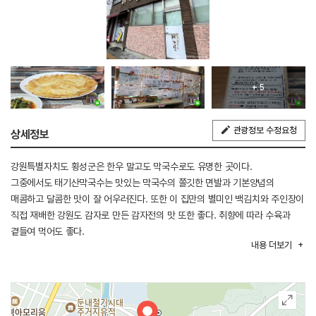
+ 5
관광정보 수정요청
상세정보
강원특별자치도 횡성군은 한우 말고도 막국수로도 유명한 곳이다.
그중에서도 태기산막국수는 맛있는 막국수의 쫄깃한 면발과 기본양념의
매콤하고 달콤한 맛이 잘 어우러진다. 또한 이 집만의 별미인 백김치와 주인장이
직접 재배한 강원도 감자로 만든 감자전의 맛 또한 좋다. 취향에 따라 수육과
곁들여 먹어도 좋다.
내용
더보기