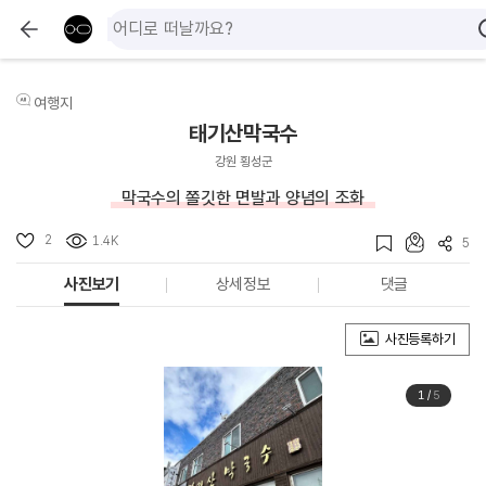
여행지
태기산막국수
강원 횡성군
막국수의 쫄깃한 면발과 양념의 조화
2
1.4K
5
사진보기
상세정보
댓글
사진등록하기
1
/
5