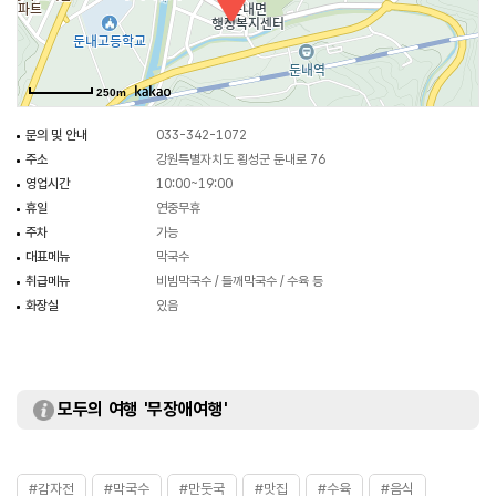
250m
문의 및 안내
033-342-1072
주소
강원특별자치도 횡성군 둔내로 76
영업시간
10:00~19:00
휴일
연중무휴
주차
가능
대표메뉴
막국수
취급메뉴
비빔막국수 / 들깨막국수 / 수육 등
화장실
있음
모두의 여행 '무장애여행'
#감자전
#막국수
#만둣국
#맛집
#수육
#음식