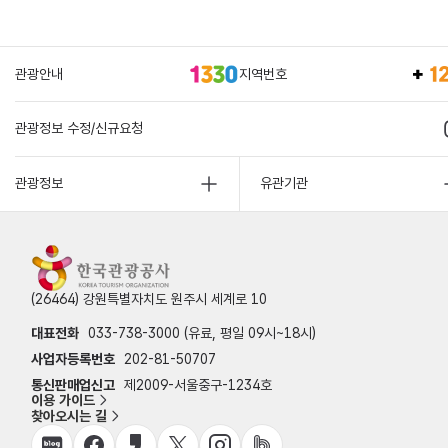
관광안내
지역번호
관광정보 수정/신규요청
관광정보
유관기관
(26464) 강원특별자치도 원주시 세계로 10
대표전화
033-738-3000 (유료, 평일 09시~18시)
사업자등록번호
202-81-50707
통신판매업신고
제2009-서울중구-1234호
이용 가이드
찾아오시는 길