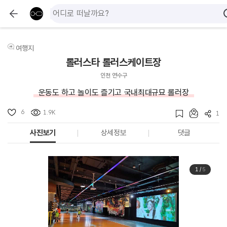
여행지
롤러스타 롤러스케이트장
인천 연수구
운동도 하고 놀이도 즐기고 국내최대규묘 롤러장
6
1.9K
1
사진보기
상세정보
댓글
1
/
5