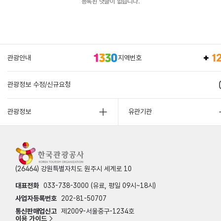
등록된 댓글이 없습니다.
관광안내
지역번호
관광정보 수정/신규요청
관광정보
유관기관
(26464) 강원특별자치도 원주시 세계로 10
대표전화
033-738-3000 (유료, 평일 09시~18시)
사업자등록번호
202-81-50707
통신판매업신고
제2009-서울중구-1234호
이용 가이드