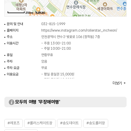
250m
문의 및 안내
032-815-1999
홈페이지
https://www.instagram.com/rollerstar_incheon/
주소
인천광역시 연수구 벚꽃로 106 (청학동) 7층
이용시간
- 주중 13:00~21:00
- 주말 10:00~21:00
휴일
연중무휴
주차
있음
주차 요금
무료
이용요금
- 평일 종일권 15,000원
- 주말 종일권 19,000원
더보기
※ 자세한 사항은 홈페이지 참조 및 전화 문의 요망
화장실
있음
모두의 여행 '무장애여행'
#레포츠
#롤러스케이트장
#송도데이트
#송도롤러장