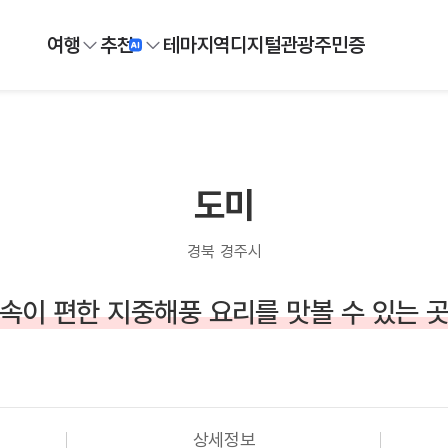
여행
추천
테마
지역
디지털
관광주민증
도미
경북 경주시
속이 편한 지중해풍 요리를 맛볼 수 있는 
상세정보