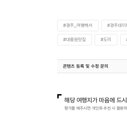
#경주_여행백서
#경주데이
#대릉원맛집
#도미
콘텐츠 등록 및 수정 문의
국내디지털마케팅팀
033-813-3
해당 여행지가 마음에 드
평가를 해주시면 개인화 추천 시 활용