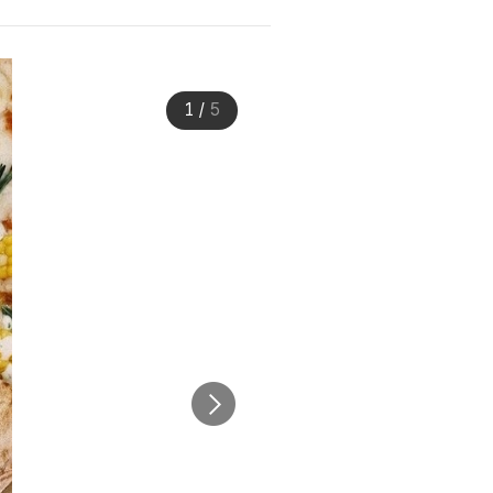
1
/
5