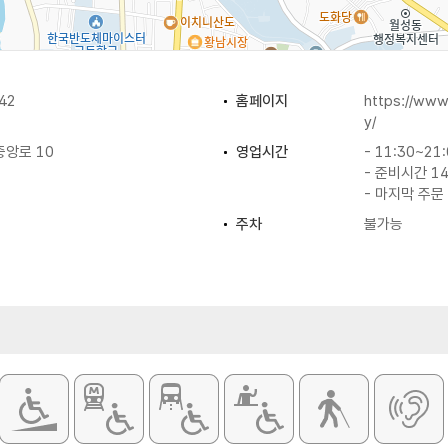
42
홈페이지
https://ww
y/
중앙로 10
영업시간
- 11:30~21
- 준비시간 14
- 마지막 주문 
주차
불가능
취급메뉴
마르게리따 / 
등