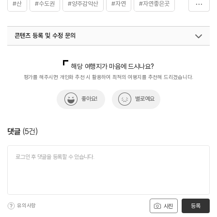
#산
#수도권
#양주감악산
#자연
#자연좋은곳
#자연풍경
#자연환경
#트레킹
#파주
콘텐츠 등록 및 수정 문의
#파주감악산
#휴식여행
#휴식하기
#휴식하기좋은곳
국내디지털마케팅팀
033-813-3500
해당 여행지가 마음에 드시나요?
평가를 해주시면 개인화 추천 시 활용하여 최적의 여행지를 추천해 드리겠습니다.
좋아요!
별로예요
댓글
(
5
건)
유의사항
등록
사진