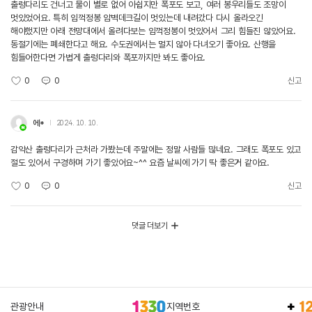
출렁다리도 건너고 물이 별로 없어 아쉽지만 폭포도 보고, 여러 봉우리들도 조망이
멋있었어요. 특히 임꺽정봉 암벽데크길이 멋있는데 내려갔다 다시 올라오긴
해야했지만 아래 전망대에서 올려다보는 임꺽정봉이 멋있어서 그리 힘들진 않았어요.
동절기에는 폐쇄한다고 해요. 수도권에서는 멀지 않아 다녀오기 좋아요. 산행을
힘들어한다면 가볍게 출렁다리와 폭포까지만 봐도 좋아요.
0
0
신고
에*
2024. 10. 10.
감악산 출렁다리가 근처라 가봤는데 주말에는 정말 사람들 많네요. 그래도 폭포도 있고
절도 있어서 구경하며 가기 좋았어요~^^ 요즘 날씨에 가기 딱 좋은거 같아요.
0
0
신고
댓글 더보기
관광안내
지역번호