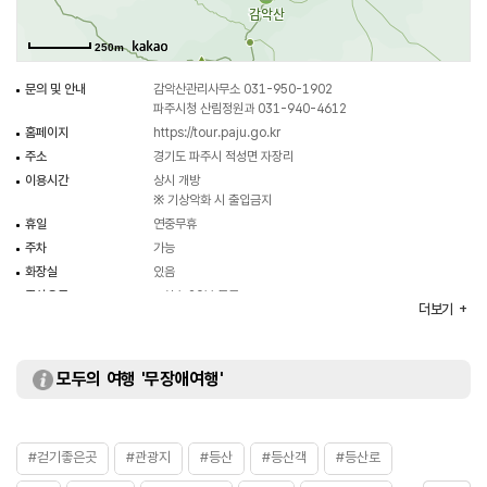
영국군전적비와 대한의열단 전적비가 있다.
산림청 선정 100대 명산 중의 하나이기도 하며 최근(2016년) 감악산
250m
출렁다리로 방문객들의 즐거움을 더해주고 있다.
문의 및 안내
감악산관리사무소 031-950-1902
파주시청 산림정원과 031-940-4612
홈페이지
https://tour.paju.go.kr
주소
경기도 파주시 적성면 자장리
이용시간
상시 개방
※ 기상악화 시 출입금지
휴일
연중무휴
주차
가능
화장실
있음
주차요금
- 최초 20분 무료
더보기
- 소형차 2,000원
- 대형차 4,000원
입장료
무료
모두의 여행 '무장애여행'
#걷기좋은곳
#관광지
#등산
#등산객
#등산로