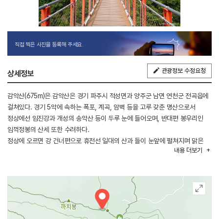
직접 찍은 사진을 등록해 주세요.
관광정보 수정요청
상세정보
감악산(675m)은 감악산은 경기 파주시 적성면과 양주군 남면 연천군 전곡읍에
걸쳐있다. 경기 5악에 속하는 폭포, 계곡, 암벽 등을 고루 갖춘 명산으로서
정상에선 임진강과 개성의 송악산 등이 두루 눈에 들어오며, 반대편 봉우리인
임꺽정봉의 산세 또한 수려하다.
정상에 오르면 강 건너편으로 휴전선 일대의 산과 들이 눈앞에 펼쳐지며 맑은
내용
더보기
날에는 개성의 송악산과 북한산이 눈에 들어온다. 산 정상에는 이제는 흔적도
없이 마모되어 글씨를 찾아볼 수 없는 감악산비가 석대위에 우뚝 서 있다.
파주시 향토 유적인 이 비는 글자가 없다고 하여 몰자비, 또는 빗돌대왕비,
설인귀사적비 등 여러 개의 비 이름과 함께 전설들이 구전되어 오고 있다. 폭포,
계곡, 암벽 등을 고루 갖추고 있으며 임꺽정이 관군의 추격을 피하기 위해 숨어
지냈다는 장군봉 아래 임꺽정 굴이 있으며 설마리 계곡에는 6·25전쟁과 관련한