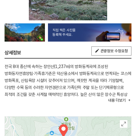
직접 찍은 사진을
등록해 주세요.
관광정보 수정요청
상세정보
전국 8대 종산에 속하는 장안산(1,237m)의 방화동계곡에 조성된
방화동자연휴양림·가족휴가촌은 덕산용소에서 방화동계곡으로 연계되는 코스에
방화폭포, 산림욕장 시설이 갖추어져 있으며, 깨끗한 계곡을 따라 기암절벽,
다양한 수목 등의 수려한 자연경관으로 가족단위 주말 또는 단기체류형으로
최적의 조건을 갖춘 사계절 매력적인 휴양처다. 높은 산이 많은 장수군 특성상
내용
더보기
지형적으로 해발 500m 이상의 고지대에 위치하고 있어 기온이 낮으며, 해발
1,000m가 넘는 큰 산들로 둘러 쌓인 방화동자연휴양림은 웰빙 시대에 맞춰
통나무집 4동과 산림문화휴양관등 숙박시설 및 세미나를 위한 영상과 방송시설,
식당 등이 갖춰져 있다. 방화동가족휴가촌에는 숙박시설(다문화체험동,
가족휴양동)을 비롯하여 오토캠핑장, 캠핑카 야영장, 목재문화체험장, 취사장을