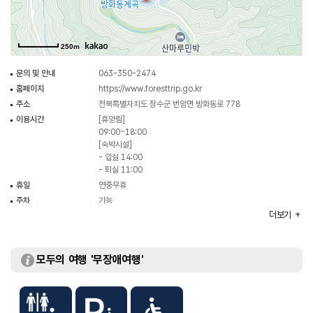
비롯한 각종 편의시설을 갖추고 있다. 특히 전국 최고의 오토캠핑 시설 등이
수려한 방화동 계곡을 끼고 조성되어 있다.
250m
문의 및 안내
063-350-2474
홈페이지
https://www.foresttrip.go.kr
주소
전북특별자치도 장수군 번암면 방화동로 778
이용시간
[휴양림]
09:00~18:00
[숙박시설]
- 입실 14:00
- 퇴실 11:00
휴일
연중무휴
주차
가능
더보기
체험 프로그램
숲해설 / 목재문화체험
화장실
있음
시설이용료
[자연휴양림]
모두의 여행 '무장애여행'
- 휴양관 48,000원~100,000원
- 숲속의집 90,000원~150,000원
- 세미나실(1시간) 30,000원
- 산림문화관(1시간) 30,000원