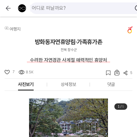
여행지
방화동자연휴양림·가족휴가촌
전북 장수군
수려한 자연경관 사계절 매력적인 휴양처
7
8.5K
5
사진보기
상세정보
댓글
1
/
5