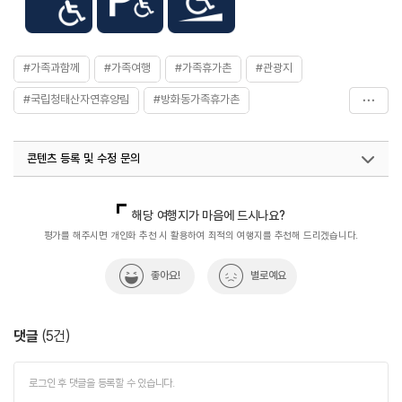
[가족휴가촌]
- 오토캠핑 30,000원
- 카라반야영장 35,000원
- 데크 30,000원
#가족과함께
#가족여행
#가족휴가촌
#관광지
- 평상 20,000원
- 다문화동 60,000원~100,000원
#국립청태산자연휴양림
#방화동가족휴가촌
- 가족휴양동 42,000원~160,000원
※ 기준인원, 성수기 및 비수기 별로 이용요금이 상이하므로
#방화동자연휴양림
#아이와함께
#자연
자세한 사항은 홈페이지 참조
콘텐츠 등록 및 수정 문의
#자연속으로
#자연풍경
#자연휴양림
#전라권
#휴식공간
#휴식여행
#휴식하기
#휴식하기좋은곳
국내디지털마케팅팀
033-813-3500
열린관광콘텐츠팀(열린관광-모두의여행)
033-738-3425
해당 여행지가 마음에 드시나요?
평가를 해주시면 개인화 추천 시 활용하여 최적의 여행지를 추천해 드리겠습니다.
좋아요!
별로예요
댓글
(
5
건)