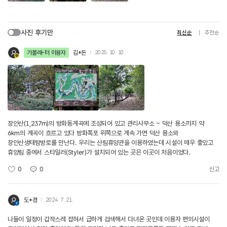
사진 후기만
최신순
추천순
가볼래-터 이용자
김*돈
2025. 10. 10.
장안산(1,237m)의 방화동계곡에 조성되어 있고 관리사무소 ~ 덕산 용소까지 약
6km의 계곡이 흐르고 있다 방화폭포 위쪽으로 계속 가면 덕산 용소와
장안산생태탐방로를 만난다. 우리는 산림휴양관을 이용하였는데 시설이 매우 좋았고
휴양림 중에서 스타일러(Styler)가 설치되어 있는 곳은 이곳이 처음이었다.
0
0
신고
도*경
2024. 7. 21.
나들이 일정이 갑작스레 잡혀서 급하게 검색해서 다녀온 곳인데 이용자 편의시설이