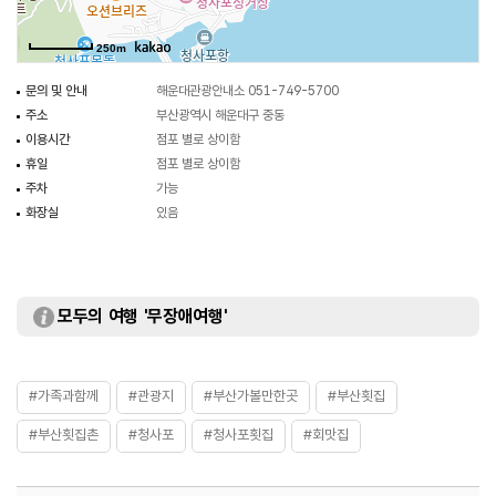
250m
문의 및 안내
해운대관광안내소 051-749-5700
주소
부산광역시 해운대구 중동
이용시간
점포 별로 상이함
휴일
점포 별로 상이함
주차
가능
화장실
있음
모두의 여행 '무장애여행'
#가족과함께
#관광지
#부산가볼만한곳
#부산횟집
#부산횟집촌
#청사포
#청사포횟집
#회맛집