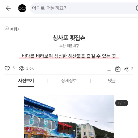
여행지
청사포 횟집촌
부산 해운대구
바다를 바라보며 싱싱한 해산물을 즐길 수 있는 곳
5
1.6K
3
사진보기
상세정보
댓글
1
/
18