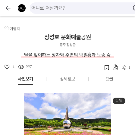
여행지
장성호 문화예술공원
광주 장성군
달을 맞이하는 정자와 주변의 백일홍과 노송 숲
2
997
1
사진보기
상세정보
댓글
1
/
8