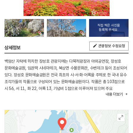
직접 찍은 사진을
등록해 주세요.
관광정보 수정요청
상세정보
백암산 자락에 위치한 장성호 관광지에는 다목적광장과 야외공연장, 장성호
문화예술공원, 임권택 시네마테크, 북상면 수몰문화관, 수변데크 등이 조성되어
있다. 장성호 문화예술공원은 전국 최초의 시·서·화·어록을 주제로 한 국내 유수
조각가들의 작품으로 구성되어 있는 문화예술공원이다. 작품은 총 103점으로
시 56, 서 11, 화 22, 어록 13, 기념비 1점으로 이루어져 있으며 주요
내용
더보기
작품으로는 김소월 『산유화』, 윤동주 『서시』, 고경명 『용구만운』, 이황
『도산십이곡』, 광개토대왕 『비문』, 김홍도 『군선도』, 김환기 『답교』, 김구 『나는
38선을 베고』 등이 있다. 지면 위의 텍스트로 접하던 작품들을 야외의 조각들과
함께 감상하다 보면 또 다른 의미로 다가오는 것을 느낄 수 있다.
봄, 여름, 가을, 겨울 사계절의 분위기에 따라 다르게 느껴지는 감상에 젖어
올라가다 보면 공원 정상의 팔각 전망대에 다다른다. 이곳에 오르면 백암산과