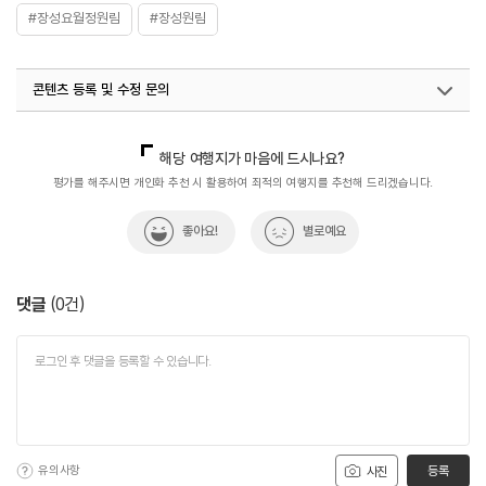
#장성요월정원림
#장성원림
콘텐츠 등록 및 수정 문의
국내디지털마케팅팀
033-813-3500
해당 여행지가 마음에 드시나요?
평가를 해주시면 개인화 추천 시 활용하여 최적의 여행지를 추천해 드리겠습니다.
좋아요!
별로예요
댓글
(
0
건)
유의사항
등록
사진