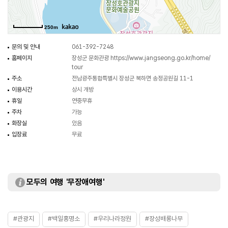
불태산, 장성호 등 장성의 대표적인 절경들을 사방으로 조망할 수 있다.
영산강유역개발로 여러 마을이 수몰되며 만들어진 장성호 인근의 수몰문화관과
250m
장성 출신 영화감독 임권택 시네마테크를 함께 둘러보는 것도 좋다.
문의 및 안내
061-392-7248
홈페이지
장성군 문화관광
https://www.jangseong.go.kr/home/
tour
주소
전남광주통합특별시 장성군 북하면 송정공원길 11-1
이용시간
상시 개방
휴일
연중무휴
주차
가능
화장실
있음
입장료
무료
모두의 여행 '무장애여행'
#관광지
#백일홍명소
#우리나라정원
#장성배롱나무