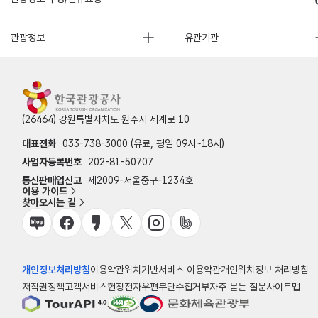
관광정보
유관기관
(26464) 강원특별자치도 원주시 세계로 10
대표전화
033-738-3000 (유료, 평일 09시~18시)
사업자등록번호
202-81-50707
통신판매업신고
제2009-서울중구-1234호
이용 가이드
찾아오시는 길
개인정보처리방침
이용약관
위치기반서비스 이용약관
개인위치정보 처리방침
저작권정책
고객서비스헌장
전자우편무단수집거부
자주 묻는 질문
사이트맵