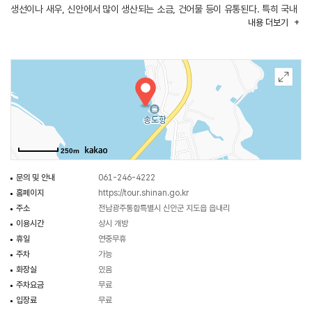
생선이나 새우, 신안에서 많이 생산되는 소금, 건어물 등이 유통된다. 특히 국내
내용
더보기
젓새우 생산량의 70%가 유통되는 곳이기도 하다. 증도 슬로시티 진입 길목에
있어 민어와 병어, 새우젓 등을 구매하기 위해 이곳을 찾는 관광객들이 많다.
250m
문의 및 안내
061-246-4222
홈페이지
https://tour.shinan.go.kr
주소
전남광주통합특별시 신안군 지도읍 읍내리
이용시간
상시 개방
휴일
연중무휴
주차
가능
화장실
있음
주차요금
무료
입장료
무료