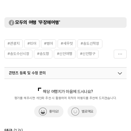
모두의 여행 '무장애여행'
#관광지
#민어
#병어
#새우젓
#송도선착장
#송도수산시장
#송도항
#신안여행
#신안항구
#증도슬로시티
콘텐츠 등록 및 수정 문의
국내디지털마케팅팀
033-813-3500
해당 여행지가 마음에 드시나요?
평가를 해주시면 개인화 추천 시 활용하여 최적의 여행지를 추천해 드리겠습니다.
좋아요!
별로예요
댓글
(
1
건)