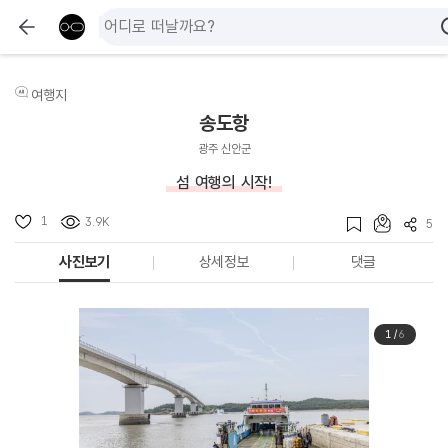
여행지
송도항
광주 신안군
섬 여행의 시작!
1
3.9K
5
사진보기
상세정보
댓글
1
/
6