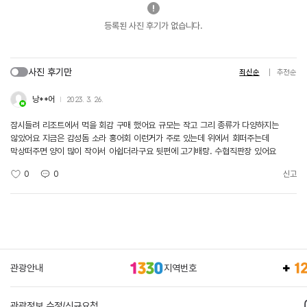
등록된 사진 후기가 없습니다.
사진 후기만
최신순
추천순
낭**어
2023. 3. 26.
잠시들려 리조트에서 먹을 회감 구매 했어요 규모는 작고 그리 종류가 다양하지는
않았어요 지금은 감성돔 소라 홍어회 이런거가 주로 있는데 위에서 회떠주는데
막상떠주면 양이 많이 작아서 아쉽더라구요 뒷편에 고기배랑. 수협직판장 있어요
0
0
신고
관광안내
지역번호
관광정보 수정/신규요청