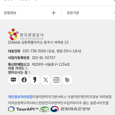
관광정보
유관기관
(26464) 강원특별자치도 원주시 세계로 10
대표전화
033-738-3000 (유료, 평일 09시~18시)
사업자등록번호
202-81-50707
통신판매업신고
제2009-서울중구-1234호
이용 가이드
찾아오시는 길
개인정보처리방침
이용약관
위치기반서비스 이용약관
개인위치정보 처리방침
저작권정책
고객서비스헌장
전자우편무단수집거부
자주 묻는 질문
사이트맵