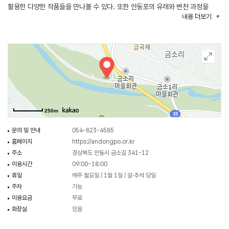
활용한 다양한 작품들을 만나볼 수 있다. 또한 안동포의 유래와 변천 과정을
내용
더보기
담은 역사 자료도 전시되어 있다. 이 밖에도 안동포 짜기 시연장과 염색 과정을
관람할 수 있는 공간이 마련되어 있어 전통 직조 문화를 보다 생생하게 체험할
수 있다. 매년 봄에는 안동포타운 정원에서 튤립 축제가 열려 다채로운 볼거리를
제공한다.
250m
문의 및 안내
054-823-4585
홈페이지
https://andongpo.or.kr
주소
경상북도 안동시 금소길 341-12
이용시간
09:00~18:00
휴일
매주 월요일 / 1월 1일 / 설·추석 당일
주차
가능
이용요금
무료
화장실
있음