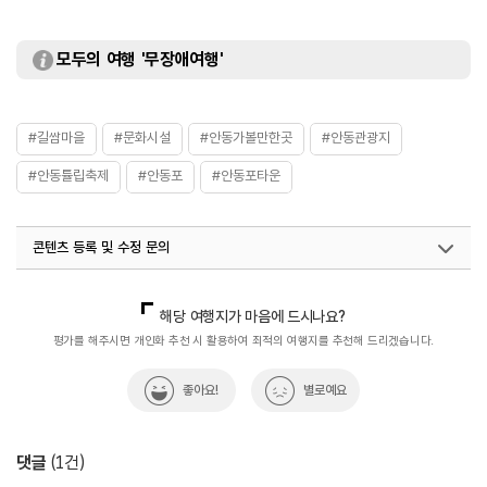
모두의 여행 '무장애여행'
#길쌈마을
#문화시설
#안동가볼만한곳
#안동관광지
#안동튤립축제
#안동포
#안동포타운
콘텐츠 등록 및 수정 문의
국내디지털마케팅팀
033-813-3500
해당 여행지가 마음에 드시나요?
평가를 해주시면 개인화 추천 시 활용하여 최적의 여행지를 추천해 드리겠습니다.
좋아요!
별로예요
댓글
(
1
건)