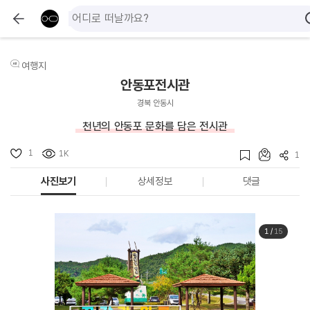
여행지
안동포전시관
경북 안동시
천년의 안동포 문화를 담은 전시관
1
1K
1
사진보기
상세정보
댓글
1
/
15