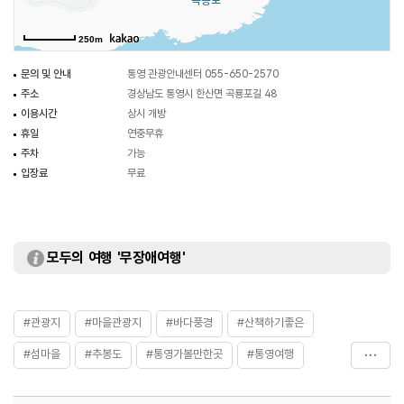
250m
문의 및 안내
통영 관광안내센터 055-650-2570
주소
경상남도 통영시 한산면 곡룡포길 48
이용시간
상시 개방
휴일
연중무휴
주차
가능
입장료
무료
모두의 여행 '무장애여행'
#관광지
#마을관광지
#바다풍경
#산책하기좋은
#섬마을
#추봉도
#통영가볼만한곳
#통영여행
#혼자가도좋은