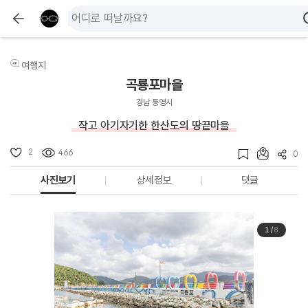
여행지
곡룡포마을
경남 통영시
작고 아기자기한 한산도의 땅끝마을
2
466
0
사진보기
상세정보
댓글
1
/
8