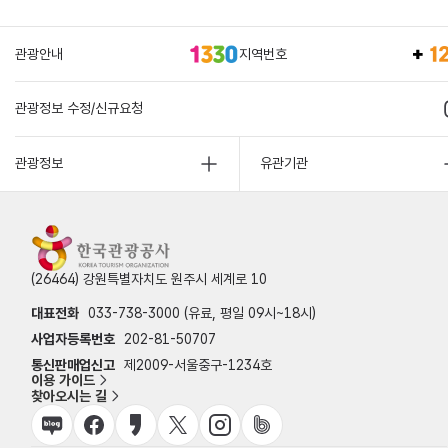
관광안내
지역번호
관광정보 수정/신규요청
관광정보
유관기관
(26464) 강원특별자치도 원주시 세계로 10
대표전화
033-738-3000 (유료, 평일 09시~18시)
사업자등록번호
202-81-50707
통신판매업신고
제2009-서울중구-1234호
이용 가이드
찾아오시는 길