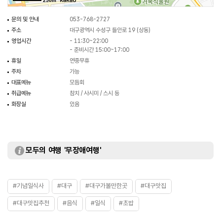
250m
문의 및 안내
053-768-2727
주소
대구광역시 수성구 들안로 19 (상동)
영업시간
- 11:30~22:00
- 준비시간 15:00~17:00
휴일
연중무휴
주차
가능
대표메뉴
모듬회
취급메뉴
참치 / 사시미 / 스시 등
화장실
있음
모두의 여행 '무장애여행'
#기념일식사
#대구
#대구가볼만한곳
#대구맛집
#대구맛집추천
#음식
#일식
#초밥