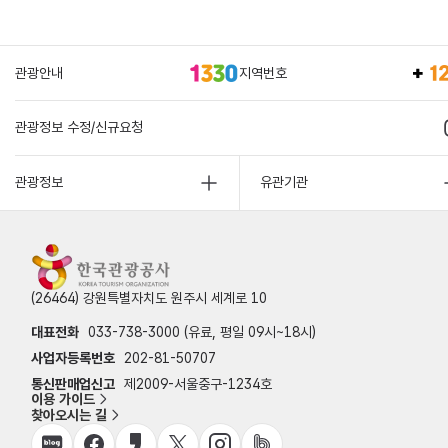
관광안내
지역번호
관광정보 수정/신규요청
관광정보
유관기관
(26464) 강원특별자치도 원주시 세계로 10
대표전화
033-738-3000 (유료, 평일 09시~18시)
사업자등록번호
202-81-50707
통신판매업신고
제2009-서울중구-1234호
이용 가이드
찾아오시는 길