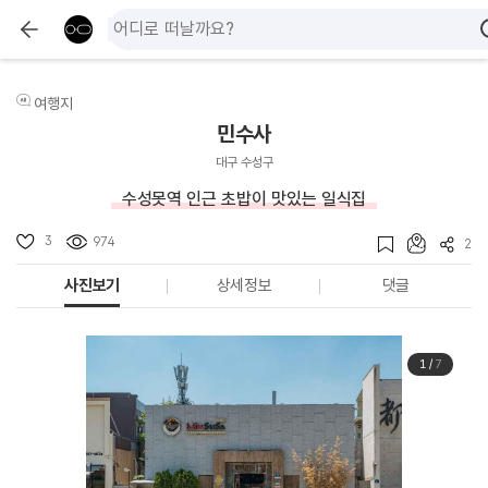
여행지
민수사
대구 수성구
수성못역 인근 초밥이 맛있는 일식집
3
974
2
사진보기
상세정보
댓글
1
/
7