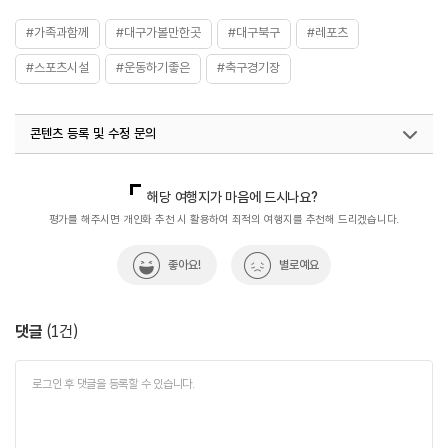
#가족과함께
#대구가볼만한곳
#대구북구
#레포츠
#스포츠시설
#운동하기좋은
#축구경기장
콘텐츠 등록 및 수정 문의
국내디지털마케팅팀
033-813-3500
열린관광콘텐츠팀(열린관광-모두의여행)
033-738-3425
해당 여행지가 마음에 드시나요?
평가를 해주시면 개인화 추천 시 활용하여 최적의 여행지를 추천해 드리겠습니다.
좋아요!
별로예요
댓글
(
1
건)