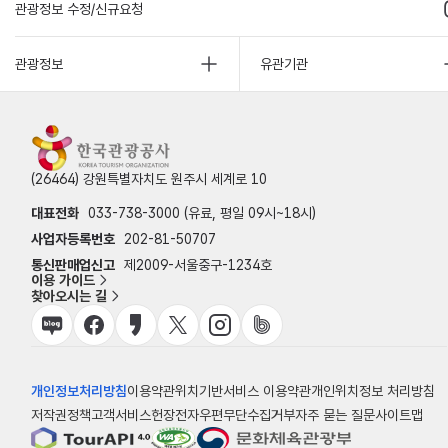
관광정보 수정/신규요청
관광정보
유관기관
(26464) 강원특별자치도 원주시 세계로 10
대표전화
033-738-3000 (유료, 평일 09시~18시)
사업자등록번호
202-81-50707
통신판매업신고
제2009-서울중구-1234호
이용 가이드
찾아오시는 길
개인정보처리방침
이용약관
위치기반서비스 이용약관
개인위치정보 처리방침
저작권정책
고객서비스헌장
전자우편무단수집거부
자주 묻는 질문
사이트맵