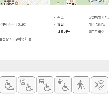
주소
강원특별자치도
(마지막 주문 20:30)
휴일
매주 월요일
대표메뉴
해물칼국수
물총탕 / 오징어숙회 등