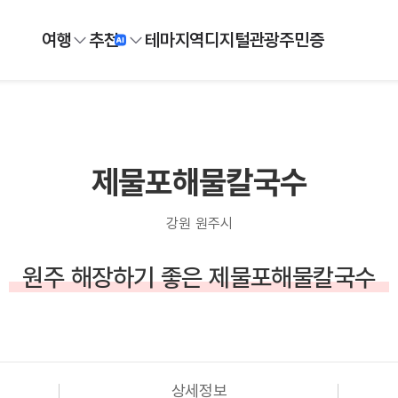
여행
추천
테마
지역
디지털
관광주민증
제물포해물칼국수
강원 원주시
원주 해장하기 좋은 제물포해물칼국수
상세정보