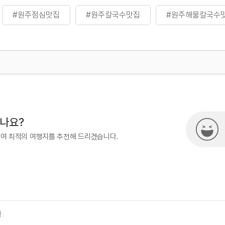
#원주점심맛집
#원주칼국수맛집
#원주해물칼국수
500
시나요?
하여 최적의 여행지를 추천해 드리겠습니다.