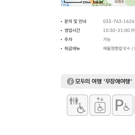
250m
문의 및 안내
033-763-1626
영업시간
10:30~21:00 
주차
가능
취급메뉴
해물짬뽕칼국수 / 
모두의 여행 '무장애여행'