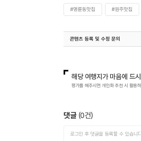
#명륜동맛집
#원주맛집
콘텐츠 등록 및 수정 문의
국내디지털마케팅팀
033-813-3
해당 여행지가 마음에 드
평가를 해주시면 개인화 추천 시 활용
댓글
(
0
건)