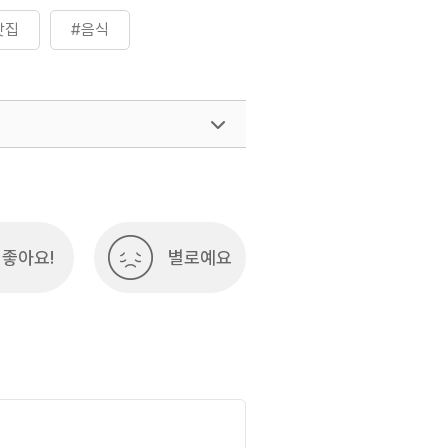
맛집
#음식
좋아요!
별로예요