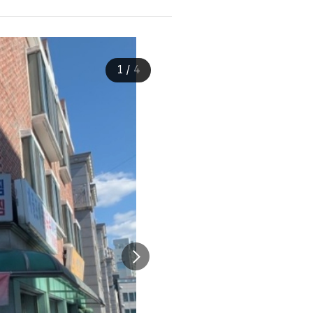
1
/
4