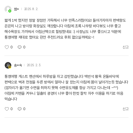
쌈*
2025. 8. 2.
짧게 1박 했지만 정말 장점만 가득해서 너무 만족스러웠어요! 들어가자마자 편백향도
은은히 나고 방이랑 화장실도 깨끗합니다 아침에 초록 나무랑 바다뷰도 너무 좋고
해수욕장도 가까워서 아침산책으로 힐링했네요 :) 사장님도 너무 좋으시고 덕분에
통영여행 제대로 했어요 완전 추천드려요 후회 없으실꺼예요~!
0
0
신고
송*숙
2025. 2. 3.
통영여행 게스트 팬션에서 하루밤을 자고 감탄했습니다 맥반석 황옥 온돌바닥에
편백으로 벽과 천정을 두른 방에서 얼마나 잘 잤는지 아침에 몸이 날아가는듯 했습니다
(잠자리가 옮기면 수면을 취하지 못해 수면유도제를 항상 가지고 다니는데 ~^^)
아침에 커텐을 거두니 일출의 광경이 너무 좋아 한컷 찰칵 자주 이용을 하기로 마음
먹습니다
0
0
신고