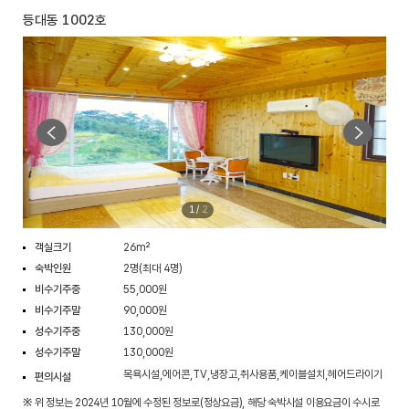
등대동 1002호
1
/
2
객실크기
26m²
숙박인원
2명(최대 4명)
비수기주중
55,000원
비수기주말
90,000원
성수기주중
130,000원
성수기주말
130,000원
목욕시설,에어콘,TV,냉장고,취사용품,케이블설치,헤어드라이기
편의시설
※ 위 정보는 2024년 10월에 수정된 정보로(정상요금), 해당 숙박시설 이용요금이 수시로