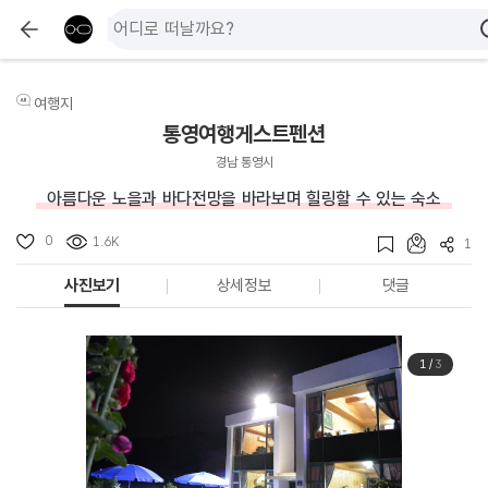
여행지
통영여행게스트펜션
경남 통영시
아름다운 노을과 바다전망을 바라보며 힐링할 수 있는 숙소
0
1.6K
1
사진보기
상세정보
댓글
1
/
3