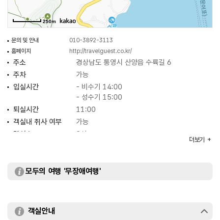
250m
문의 및 안내
010-3892-3113
홈페이지
http://travelguest.co.kr/
주소
경상남도 통영시 산양읍 수륙길 6
주차
가능
입실시간
- 비수기 14:00
- 성수기 15:00
퇴실시간
11:00
객실내 취사 여부
가능
객실수
8실
더보기
객실유형
등대동, 일출동
부대시설
바비큐장
모두의 여행 '무장애여행'
객실안내