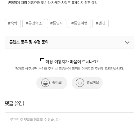
변동됨에 따라 이용요금 및 기타 자세한 사항은 홈페이지 참조 요망
#숙박
#통영숙소
#통영시
#통영여행
#펜션
콘텐츠 등록 및 수정 문의
국내디지털마케팅팀
033-813-3500
해당 여행지가 마음에 드시나요?
평가를 해주시면 개인화 추천 시 활용하여 최적의 여행지를 추천해 드리겠습니다.
좋아요!
별로예요
댓글
(
2
건)