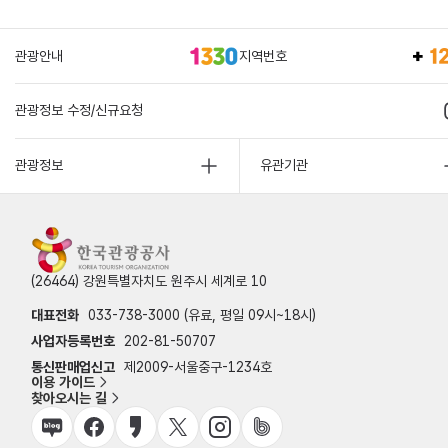
관광안내
지역번호
관광정보 수정/신규요청
관광정보
유관기관
(26464) 강원특별자치도 원주시 세계로 10
대표전화
033-738-3000 (유료, 평일 09시~18시)
사업자등록번호
202-81-50707
통신판매업신고
제2009-서울중구-1234호
이용 가이드
찾아오시는 길