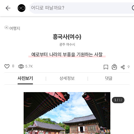
여행지
흥국사(여수)
광주 여수시
예로부터 나라의 부흥을 기원하는 사찰
8
5.7K
9
사진보기
상세정보
댓글
1
/
12