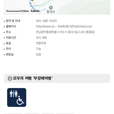
승병들이 훈련을 했던 곳으로 유명하다.
매년 4월 초순부터 한 달간은 흥국사 대웅전 뒤의 영취봉과 진달래봉으로
250m
이어지는 능선은 온통 진달래의 군락이 봉오리를 터뜨리면서 장관을 이룬다.
문의 및 안내
061-685-5633
홈페이지
http://www.xn--3e0b087af5a81hbs1a.kr
주소
전남광주통합특별시 여수시 흥국사길 160 (중흥동)
이용시간
상시 개방
휴일
연중무휴
주차
가능
화장실
있음
모두의 여행 '무장애여행'