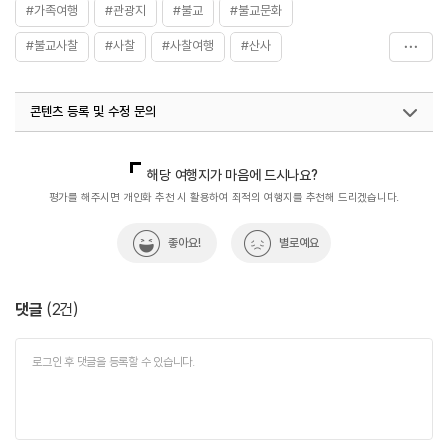
#가족여행
#관광지
#불교
#불교문화
#불교사찰
#사찰
#사찰여행
#산사
#여수흥국사
#역사
#연중무휴
#전라권
#종교
콘텐츠 등록 및 수정 문의
#한국불교
#흥국사
#힐링여행
국내디지털마케팅팀
033-813-3500
열린관광콘텐츠팀(열린관광-모두의여행)
033-738-3425
해당 여행지가 마음에 드시나요?
평가를 해주시면 개인화 추천 시 활용하여 최적의 여행지를 추천해 드리겠습니다.
좋아요!
별로예요
댓글
(
2
건)