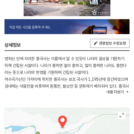
직접 찍은 사진을 등록해 주세요.
관광정보 수정요청
상세정보
영취산 안에 자리한 흥국사는 이름에서 알 수 있듯이 나라의 융성을 기원하기
위해 건립된 사찰이다. 나라가 흥하면 절이 흥하고, 절이 흥하면 나라도 흥한다
라는 뜻으로 나라의 번영을 기원하며 건립된 사찰이다.
여수국가산단 가까이에 위치한 흥국사는 보조 국사가 1,195년에 창건하였으며
경내에는 대웅전을 비롯하여 원통전, 팔상전 등 문화재가 배치되어 있다. 흥국사
내용
더보기
대웅전은 빗살문을 달아 전부 개방할 수 있도록 한 것이 특징이며, 대웅전
후불탱화는 보물로 지정되어 있고 흥국사의 입구에 있는 홍교의 수려한 자태는
보물의 가치를 유감없이 보여준다. 그 외에도 대웅전후불탱 (영산회상도),
노사나불괘불탱, 수월관음도, 16 나한탱화, 목조석가여래삼존상, 여수흥국사
동종, 목조지장보살삼존상, 시왕상 일괄 및 복장유물 등 7점이 더 있다.
흥국사는 임란 때 경내에 300여 명의 수군 승병이 있었던 곳으로 이곳에서