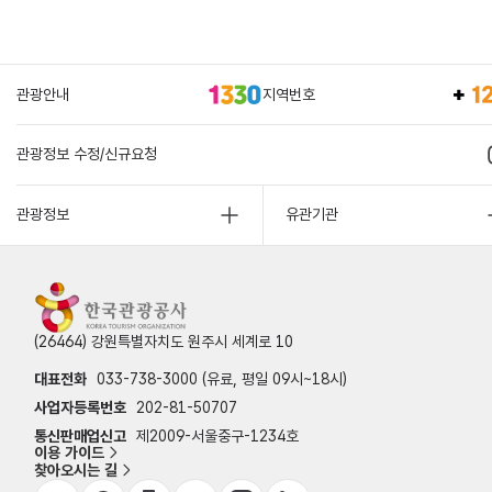
관광안내
지역번호
관광정보 수정/신규요청
관광정보
유관기관
(26464) 강원특별자치도 원주시 세계로 10
대표전화
033-738-3000 (유료, 평일 09시~18시)
사업자등록번호
202-81-50707
통신판매업신고
제2009-서울중구-1234호
이용 가이드
찾아오시는 길