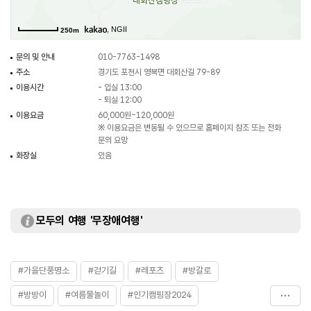
, NGII
250m
문의 및 안내
010-7763-1498
주소
경기도 포천시 영북면 대회산길 79-89
이용시간
- 입실 13:00
- 퇴실 12:00
이용요금
60,000원~120,000원
※ 이용요금은 변동될 수 있으므로 홈페이지 참조 또는 전화
문의 요망
화장실
있음
모두의 여행 '무장애여행'
#가을단풍명소
#걷기길
#레포츠
#방갈로
#방방이
#여름물놀이
#인기캠핑장2024