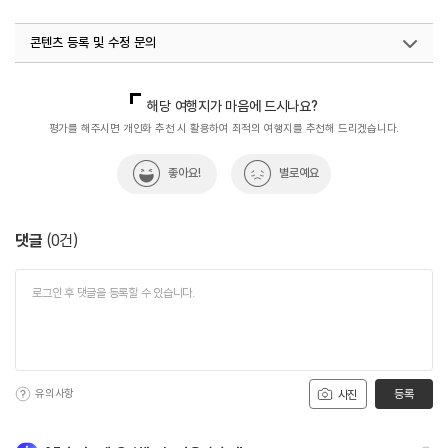
#초전오토캠핑장
#포천캠핑장
콘텐츠 등록 및 수정 문의
국내디지털마케팅팀
033-813-3500
해당 여행지가 마음에 드시나요?
평가를 해주시면 개인화 추천 시 활용하여 최적의 여행지를 추천해 드리겠습니다.
좋아요!
별로예요
댓글
(
0
건)
유의사항
등록
사진