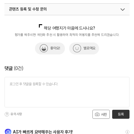
콘텐츠 등록 및 수정 문의
국내디지털마케팅팀
033-813-3500
해당 여행지가 마음에 드시나요?
평가를 해주시면 개인화 추천 시 활용하여 최적의 여행지를 추천해 드리겠습니다.
좋아요!
별로예요
댓글
(
0
건)
유의사항
등록
사진
AI가 빠르게 요약해주는 사용자 후기!