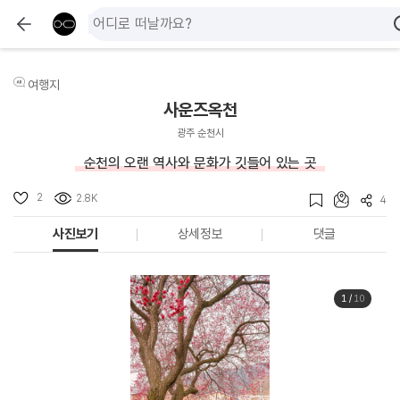
여행지
사운즈옥천
광주 순천시
순천의 오랜 역사와 문화가 깃들어 있는 곳
2
2.8K
4
사진보기
상세정보
댓글
1
/
10