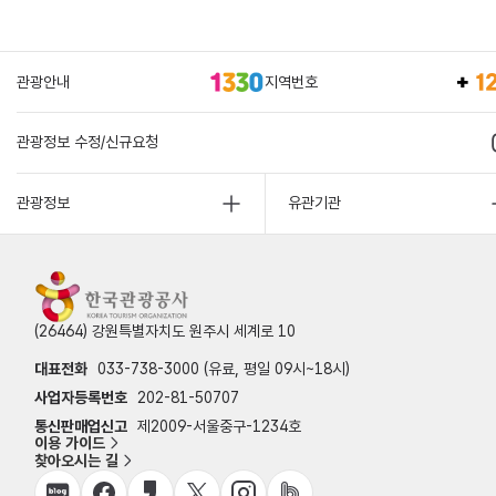
관광안내
지역번호
관광정보 수정/신규요청
관광정보
유관기관
(26464) 강원특별자치도 원주시 세계로 10
대표전화
033-738-3000 (유료, 평일 09시~18시)
사업자등록번호
202-81-50707
통신판매업신고
제2009-서울중구-1234호
이용 가이드
찾아오시는 길