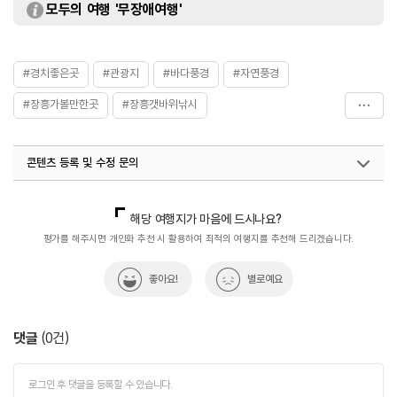
모두의 여행 '무장애여행'
#경치좋은곳
#관광지
#바다풍경
#자연풍경
#장흥가볼만한곳
#장흥갯바위낚시
#전남광주통합특별시_여행
#항구
#혼자가도좋은
콘텐츠 등록 및 수정 문의
국내디지털마케팅팀
033-813-3500
해당 여행지가 마음에 드시나요?
평가를 해주시면 개인화 추천 시 활용하여 최적의 여행지를 추천해 드리겠습니다.
좋아요!
별로예요
댓글
(
0
건)