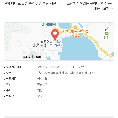
고향 바다로 소설 속의 정감 어린 장면들이 고스란히 살아있는 곳이다. 이청준의
내용
더보기
소설을 원작으로 영화 천년학의 촬영지이기도 하다. 청정 해역과 접해 있어
감성돔, 농어, 갯장어, 낙지 등의 입질 좋은 어종이 많이 잡히기로 유명하다.
250m
문의 및 안내
장흥군청 문화관광과 061-860-5772
주소
전남광주통합특별시 장흥군 회진면 회진리 2184
이용시간
상시 개방
휴일
연중무휴
주차
가능
입장료
무료