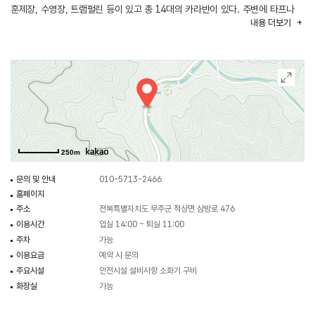
훈제장, 수영장, 트램펄린 등이 있고 총 14대의 카라반이 있다. 주변에 타프나
내용
더보기
텐트 설치도 가능하다. 카라반은 이중으로 된 문과 창문이 달려있다. 방충망도
달려 있어 산속 벌레 걱정이 없다, 카라반 내부는 원목을 사용하여 편백나무
향기가 가득하다. 테이블, 에어컨, 침대가 있고 주방에는 싱크대, 냉장고,
전자레인지, 전기포트, 미니밥솥 등 요리에 필요한 주방 가전이 갖춰져 있다.
열차 안에서 마주 앉아 음식을 즐기는 카페테리아 느낌으로 내부에서나 바깥
테라스에서나 어디에서도 분위기를 낼 수 있다. 화장실도 세면대, 샤워호스,
변기가 깨끗하게 관리되고 있어서 나만의 카라반 안에서 가족, 친구, 연인과
오붓한 시간을 보낼 수 있다.
250m
문의 및 안내
010-5713-2466
홈페이지
주소
전북특별자치도 무주군 적상면 삼방로 476
이용시간
입실 14:00 ~ 퇴실 11:00
주차
가능
이용요금
예약 시 문의
주요시설
안전시설 설비사항 소화기 구비
화장실
가능