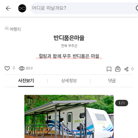
여행지
반디품은마을
전북 무주군
힐링과 함께 무주 반디품은 마을
0
859
0
사진보기
상세정보
댓글
1
/
5