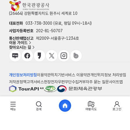
(26464) 강원특별자치도 원주시 세계로 10
대표전화
033-738-3000 (유료, 평일 09시~18시)
사업자등록번호
202-81-50707
통신판매업신고
제2009-서울중구-1234호
이용 가이드
찾아오시는 길
개인정보처리방침
이용약관
위치기반서비스 이용약관
개인위치정보 처리방침
저작권정책
고객서비스헌장
전자우편무단수집거부
자주 묻는 질문
사이트맵
© 한국관광공사
메뉴
검색
여행지도
로그인