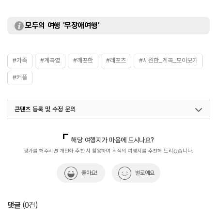
모두의 여행 '무장애여행'
#가족
#계곡옆
#깨끗한
#레포츠
#시원한_계곡_모아보기
#커플
콘텐츠 등록 및 수정 문의
국내디지털마케팅팀
033-813-3500
해당 여행지가 마음에 드시나요?
평가를 해주시면 개인화 추천 시 활용하여 최적의 여행지를 추천해 드리겠습니다.
좋아요!
별로예요
댓글
(
0
건)