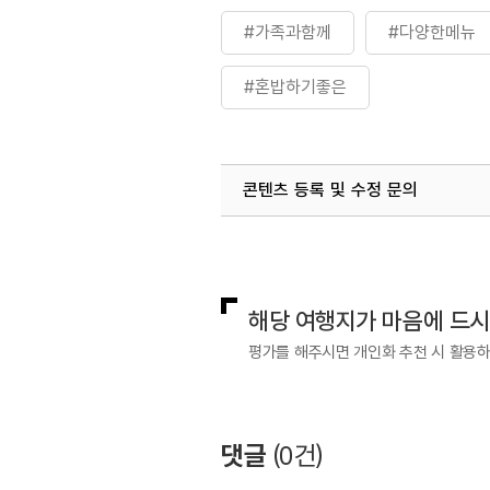
#가족과함께
#다양한메뉴
#혼밥하기좋은
콘텐츠 등록 및 수정 문의
국내디지털마케팅팀
033-813-3
해당 여행지가 마음에 드
평가를 해주시면 개인화 추천 시 활용
댓글
(
0
건)