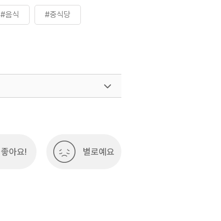
#음식
#중식당
좋아요!
별로예요