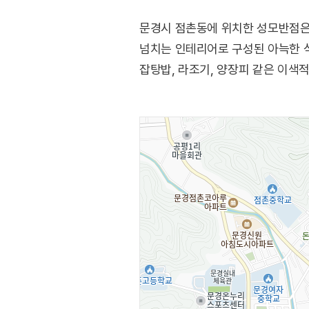
문경시 점촌동에 위치한 성모반점은 
넘치는 인테리어로 구성된 아늑한 식
잡탕밥, 라조기, 양장피 같은 이색적