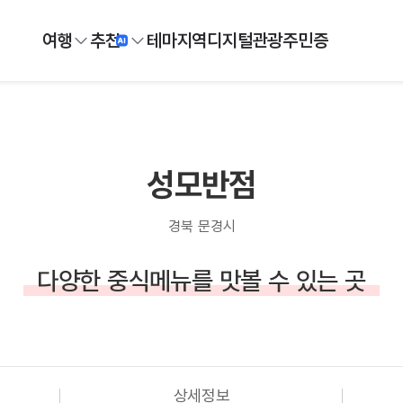
여행
추천
테마
지역
디지털
관광주민증
성모반점
경북 문경시
다양한 중식메뉴를 맛볼 수 있는 곳
상세정보