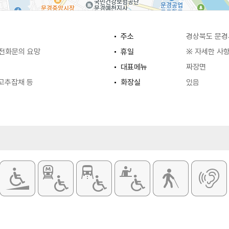
주소
경상북도 문경
 전화문의 요망
휴일
※ 자세한 사
대표메뉴
짜장면
 고추잡채 등
화장실
있음