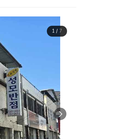
1
/
7