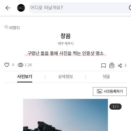
여행지
창꼼
제주 제주시
구멍난 돌을 통해 사진을 찍는 인증샷 명소
6
1.2K
3
사진보기
상세정보
댓글
사진등록하기
1
/
3