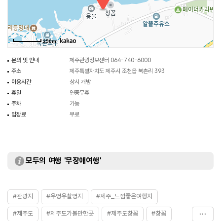
바위는 보통 바위와는 조금 다르게 한가운데 동그랗게 구멍이 뚫려있다. 그
구멍으로는 그림 같은 제주 바다가 보인다. 제주 특유의 푸르고 아름다운 풍경이
유독 돋보이는 명소라 기념사진을 찍으러 온 많은 여행객을 찾아볼 수 있다.
250m
창꼼바위 앞에서 바다를 배경 삼아 사진 한 장 남겨보는 것을 추천한다.
문의 및 안내
제주관광정보센터 064-740-6000
주소
제주특별자치도 제주시 조천읍 북촌리 393
이용시간
상시 개방
휴일
연중무휴
주차
가능
입장료
무료
모두의 여행 '무장애여행'
#관광지
#우영우촬영지
#제주_느낌좋은여행지
#제주도
#제주도가볼만한곳
#제주도창꼼
#창꼼