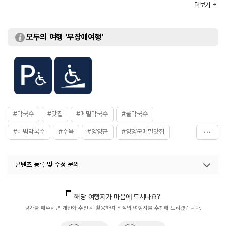
더보기
모두의 여행 '무장애여행'
#막국수
#맛집
#메밀막국수
#물막국수
#비빔막국수
#수육
#양양군
#양양군메밀맛집
#양양막국수맛집
#양양수육맛집
#음식
콘텐츠 등록 및 수정 문의
국내디지털마케팅팀
033-813-3500
열린관광콘텐츠팀(열린관광-모두의여행)
033-738-3425
해당 여행지가 마음에 드시나요?
평가를 해주시면 개인화 추천 시 활용하여 최적의 여행지를 추천해 드리겠습니다.