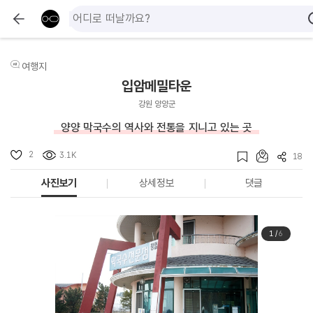
여행지
입암메밀타운
강원 양양군
양양 막국수의 역사와 전통을 지니고 있는 곳
2
3.1K
18
사진보기
상세정보
댓글
1
/
6