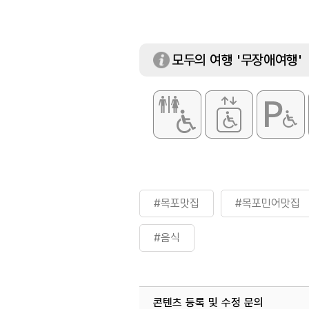
모두의 여행 '무장애여행'
#목포맛집
#목포민어맛집
#음식
콘텐츠 등록 및 수정 문의