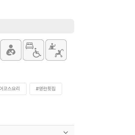
어코스요리
#영란횟집