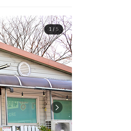
1
/
5