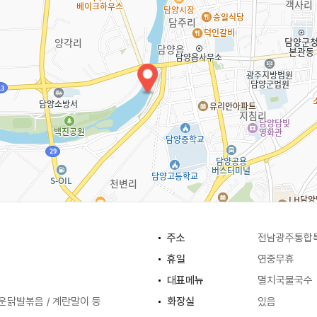
주소
전남광주통합특
휴일
연중무휴
대표메뉴
멸치국물국수
운닭발볶음 / 계란말이 등
화장실
있음