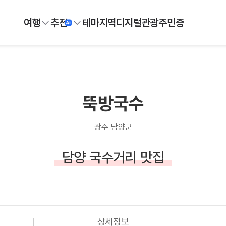
여행
추천
테마
지역
디지털
관광주민증
뚝방국수
광주 담양군
담양 국수거리 맛집
상세정보