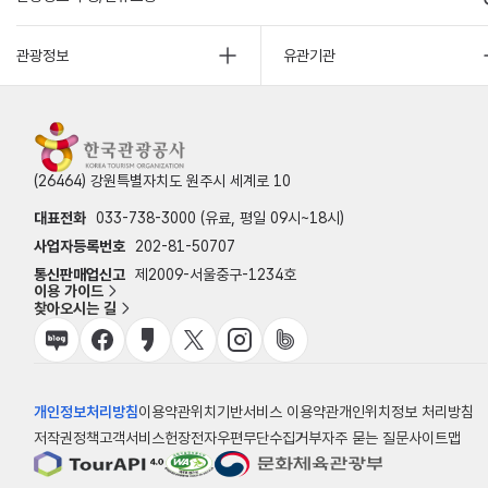
관광정보
유관기관
(26464) 강원특별자치도 원주시 세계로 10
대표전화
033-738-3000 (유료, 평일 09시~18시)
사업자등록번호
202-81-50707
통신판매업신고
제2009-서울중구-1234호
이용 가이드
찾아오시는 길
개인정보처리방침
이용약관
위치기반서비스 이용약관
개인위치정보 처리방침
저작권정책
고객서비스헌장
전자우편무단수집거부
자주 묻는 질문
사이트맵