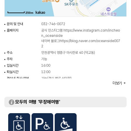
250m
문의 및 안내
032-746-0072
홈페이지
공식 인스타그램
https://www.instagram.com/incheo
n_oceanside
네이버 블로그
https://blog.naver.com/oceanside007
2
주소
인천광역시 영종구 마시란로 40 (덕교동)
주차
가능
입실시간
16:00
퇴실시간
12:00
객실내 취사 여부
가능(객실 별로 상이함)
더보기
식음료장
레스토랑 / 카페
객실수
46실
객실유형
펜션 / 스탠다드 더블 / 스탠다드 트윈 / 디럭스 / 디럭스
모두의 여행 '무장애여행'
패밀리 프리미엄 / 패밀리 스위트
부대시설
비즈니스센터 / 휴게공간