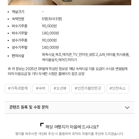
객실크기
-
숙박인원
5명(최대 5명)
비수기주중
90,000원
비수기주말
180,000원
성수기주중
90,000원
성수기주말
180,000원
목욕시설,욕조,에어콘,TV,인터넷,냉장고,쇼파,테이블,취사용품,
편의시설
케이블설치,헤어드라이기
※ 위 정보는 2025년 09월에 작성된 정보로 해당 숙박시설 이용 요금이 수시로 변동됨에
따라 이용요금 및 기타 자세한 사항은 홈페이지 참조 요망
#가족과함께
#숙박
#오션뷰
#인천가볼만한곳
#인천숙소
콘텐츠 등록 및 수정 문의
국내디지털마케팅팀
033-813-3500
열린관광콘텐츠팀(열린관광-모두의여행)
033-738-3425
해당 여행지가 마음에 드시나요?
평가를 해주시면 개인화 추천 시 활용하여 최적의 여행지를 추천해 드리겠습니다.