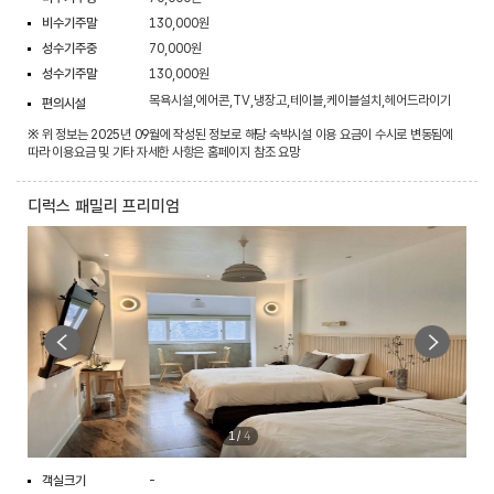
비수기주말
130,000원
성수기주중
70,000원
성수기주말
130,000원
목욕시설,에어콘,TV,냉장고,테이블,케이블설치,헤어드라이기
편의시설
※ 위 정보는 2025년 09월에 작성된 정보로 해당 숙박시설 이용 요금이 수시로 변동됨에
따라 이용요금 및 기타 자세한 사항은 홈페이지 참조 요망
디럭스 패밀리 프리미엄
1
/
4
객실크기
-