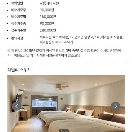
숙박인원
4명(최대 4명)
비수기주중
90,000원
비수기주말
180,000원
성수기주중
90,000원
성수기주말
180,000원
목욕시설,욕조,에어콘,TV,인터넷,냉장고,쇼파,테이블,취사용품,
편의시설
케이블설치,헤어드라이기
※ 위 정보는 2025년 09월에 작성된 정보로 해당 숙박시설 이용 요금이 수시로 변동됨에
따라 이용요금 및 기타 자세한 사항은 홈페이지 참조 요망
패밀리 스위트
1
/
5