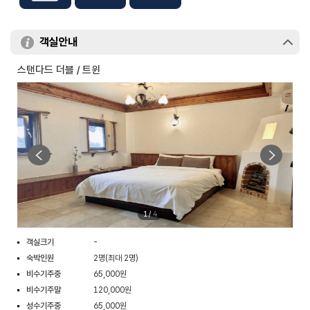
객실안내
스탠다드 더블 / 트윈
1
/
4
객실크기
-
숙박인원
2명(최대 2명)
비수기주중
65,000원
비수기주말
120,000원
성수기주중
65,000원