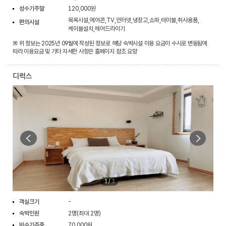
성수기주말
120,000원
목욕시설,에어콘,TV,인터넷,냉장고,쇼파,테이블,취사용품,
편의시설
케이블설치,헤어드라이기
※ 위 정보는 2025년 09월에 작성된 정보로 해당 숙박시설 이용 요금이 수시로 변동됨에
따라 이용요금 및 기타 자세한 사항은 홈페이지 참조 요망
디럭스
1
/
3
객실크기
-
숙박인원
2명(최대 2명)
비수기주중
70,000원