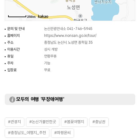
250m
문의 및 안내
논산관광안내소 041-746-5945
홈페이지
https://www.nonsan.go.kr/tour/
주소
충청남도 논산시 노성면 종학길 35
이용시간
상시 개방
휴일
연중무휴
주차
가능
입장료
무료
모두의 여행 '무장애여행'
#관광지
#논산가볼만한곳
#봄꽃여행지
#충남권
#충청남도_여행지_추천
#파평윤씨