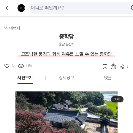
여행지
종학당
충남 논산시
고즈넉한 풍경과 함께 여유를 느낄 수 있는 종학당
1
1.8K
3
사진보기
상세정보
댓글
1
/
8