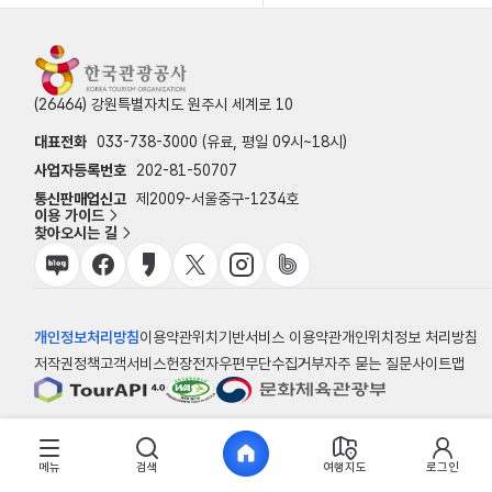
(26464) 강원특별자치도 원주시 세계로 10
대표전화
033-738-3000 (유료, 평일 09시~18시)
사업자등록번호
202-81-50707
통신판매업신고
제2009-서울중구-1234호
이용 가이드
찾아오시는 길
개인정보처리방침
이용약관
위치기반서비스 이용약관
개인위치정보 처리방침
저작권정책
고객서비스헌장
전자우편무단수집거부
자주 묻는 질문
사이트맵
© 한국관광공사
메뉴
검색
여행지도
로그인