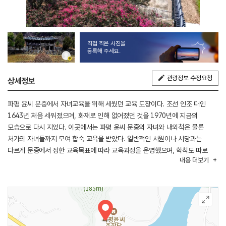
직접 찍은 사진을
등록해 주세요.
관광정보 수정요청
상세정보
파평 윤씨 문중에서 자녀교육을 위해 세웠던 교육 도장이다. 조선 인조 때인
1643년 처음 세워졌으며, 화재로 인해 없어졌던 것을 1970년에 지금의
모습으로 다시 지었다. 이곳에서는 파평 윤씨 문중의 자녀와 내외척은 물론
처가의 자녀들까지 모여 합숙 교육을 받았다. 일반적인 서원이나 서당과는
다르게 문중에서 정한 교육목표에 따라 교육과정을 운영했으며, 학칙도 따로
내용
더보기
정하여 시행했다고 한다. 일제강점기 이전까지 활발하게 운영됐던 종학당은
일제가 신교육 제도를 도입하면서 폐쇄되었다. 바로 앞에 저수지를 끼고 있어
고즈넉한 풍경을 즐기기 좋은데, 대청 마루나 누각인 정수루에는 직접
올라앉아볼 수도 있다. 매년 봄이면 매화가 흐드러지게 피어 아름다움을 더한다.