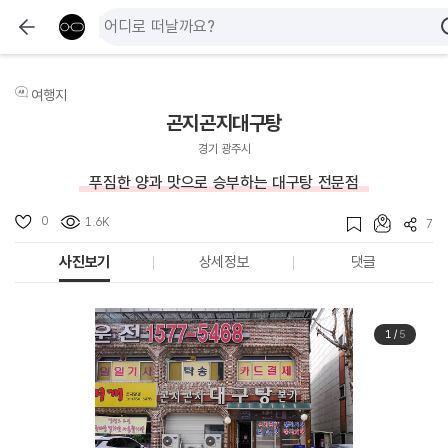
여행지
곤지곤지대구탕
경기 광주시
푸짐한 양과 맛으로 승부하는 대구탕 전문점
0
1.6K
7
사진보기
상세정보
댓글
1
/
5