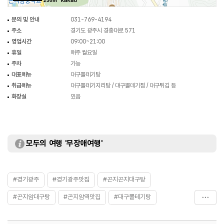
250m
문의 및 안내
031-769-4194
주소
경기도 광주시 경충대로 571
영업시간
09:00~21:00
휴일
매주 월요일
주차
가능
대표메뉴
대구뽈데기탕
취급메뉴
대구뽈데기지리탕 / 대구뽈데기찜 / 대구튀김 등
화장실
있음
모두의 여행 '무장애여행'
#경기광주
#경기광주맛집
#곤지곤지대구탕
#곤지암대구탕
#곤지암역맛집
#대구뽈테기탕
#대구탕
#음식