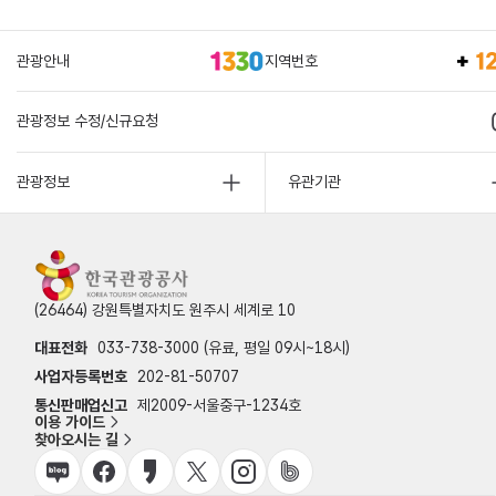
관광안내
지역번호
관광정보 수정/신규요청
관광정보
유관기관
(26464) 강원특별자치도 원주시 세계로 10
대표전화
033-738-3000 (유료, 평일 09시~18시)
사업자등록번호
202-81-50707
통신판매업신고
제2009-서울중구-1234호
이용 가이드
찾아오시는 길