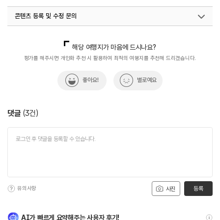
#두부두루치기
#맛집제보
#뷰가좋아요
#음식
콘텐츠 등록 및 수정 문의
#한식
#한식당
#한식맛집
#한식백반
국내디지털마케팅팀
033-813-3500
해당 여행지가 마음에 드시나요?
평가를 해주시면 개인화 추천 시 활용하여 최적의 여행지를 추천해 드리겠습니다.
좋아요!
별로예요
댓글
(
3
건)
유의사항
등록
사진
AI가 빠르게 요약해주는 사용자 후기!