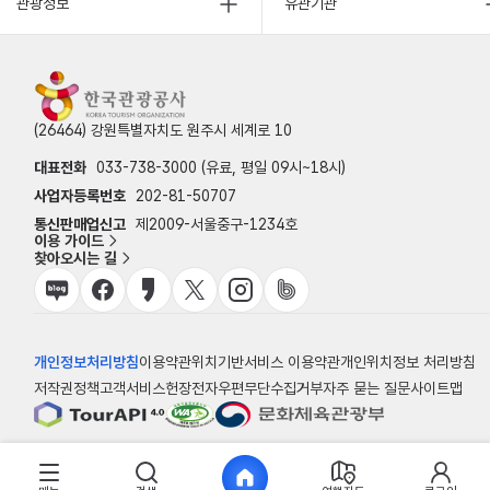
관광정보
유관기관
(26464) 강원특별자치도 원주시 세계로 10
대표전화
033-738-3000 (유료, 평일 09시~18시)
사업자등록번호
202-81-50707
통신판매업신고
제2009-서울중구-1234호
이용 가이드
찾아오시는 길
개인정보처리방침
이용약관
위치기반서비스 이용약관
개인위치정보 처리방침
저작권정책
고객서비스헌장
전자우편무단수집거부
자주 묻는 질문
사이트맵
© 한국관광공사