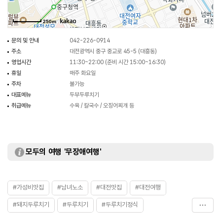
250m
문의 및 안내
042-226-0914
주소
대전광역시 중구 중교로 45-5 (대흥동)
영업시간
11:30~22:00 (준비 시간 15:00~16:30)
휴일
매주 화요일
주차
불가능
대표메뉴
두부두루치기
취급메뉴
수육 / 칼국수 / 오징어찌개 등
모두의 여행 '무장애여행'
#가성비맛집
#남녀노소
#대전맛집
#대전여행
#돼지두루치기
#두루치기
#두루치기정식