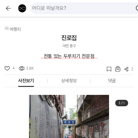
여행지
진로집
대전 중구
전통 있는 두루치기 전문점
4
3.8K
2
사진보기
상세정보
댓글
1
/
5