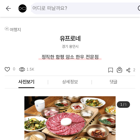
여행지
유프로네
경기 용인시
정직한 함평 암소 한우 전문점
0
1.5K
2
사진보기
상세정보
댓글
1
/
5