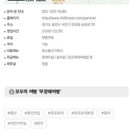
250m
문의 및 안내
031-339-9180
홈페이지
http://www.365food.com/uprone/
주소
경기도 용인시 처인구 모현읍 능원로 33
영업시간
10:00~21:30
휴일
연중무휴
주차
가능
대표메뉴
암소불고기정식
취급메뉴
왕새우살 / 살치살 / 암소육회비빔밥 등
화장실
있음
모두의 여행 '무장애여행'
#용인
#용인맛집
#유프로네
#유프로네본점
#음식
#처인구맛집
#한우