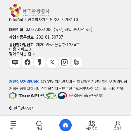
(26464) 강원특별자치도 원주시 세계로 10
대표전화
033-738-3000 (유료, 평일 09시~18시)
사업자등록번호
202-81-50707
통신판매업신고
제2009-서울중구-1234호
이용 가이드
찾아오시는 길
개인정보처리방침
이용약관
위치기반서비스 이용약관
개인위치정보 처리방침
저작권정책
고객서비스헌장
전자우편무단수집거부
자주 묻는 질문
사이트맵
© 한국관광공사
메뉴
검색
여행지도
로그인