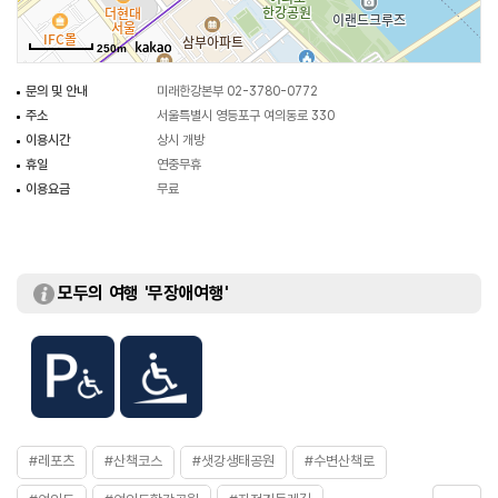
250m
문의 및 안내
미래한강본부 02-3780-0772
주소
서울특별시 영등포구 여의동로 330
이용시간
상시 개방
휴일
연중무휴
이용요금
무료
모두의 여행 '무장애여행'
#레포츠
#산책코스
#샛강생태공원
#수변산책로