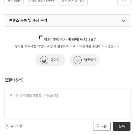
#여의도
#여의도한강공원
#자전거둘레길
#자전거코스
#한강자전거
콘텐츠 등록 및 수정 문의
국내디지털마케팅팀
033-813-3500
열린관광콘텐츠팀(열린관광-모두의여행)
033-738-3425
해당 여행지가 마음에 드시나요?
평가를 해주시면 개인화 추천 시 활용하여 최적의 여행지를 추천해 드리겠습니다.
좋아요!
별로예요
댓글
(
6
건)
유의사항
등록
사진