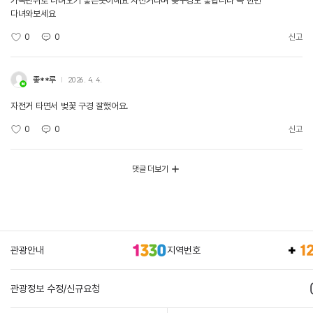
가족단위로 다녀오기 좋은곳이예요 자전거타며 꽂구경도 좋답니다 꼭 한번
다녀와보세요
0
0
신고
좋**루
2026. 4. 4.
자전거 타면서 벚꽃 구경 잘했어요.
0
0
신고
댓글 더보기
관광안내
지역번호
관광정보 수정/신규요청