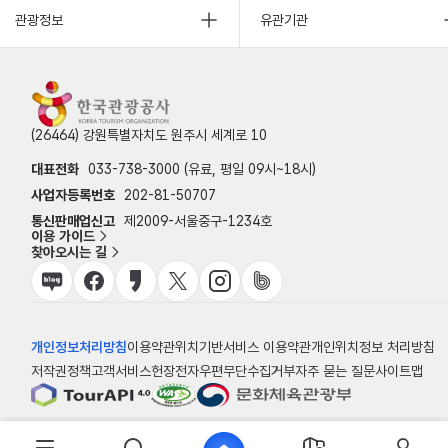
관광정보
유관기관
(26464) 강원특별자치도 원주시 세계로 10
대표전화
033-738-3000 (유료, 평일 09시~18시)
사업자등록번호
202-81-50707
통신판매업신고
제2009-서울중구-1234호
이용 가이드
찾아오시는 길
개인정보처리방침
이용약관
위치기반서비스 이용약관
개인위치정보 처리방침
저작권정책
고객서비스헌장
전자우편무단수집거부
자주 묻는 질문
사이트맵
© 한국관광공사