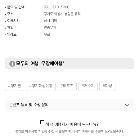
문의 및 안내
031-370-3900
주소
경기도 화성시 봉담읍 유리
이용시간
상시 개방
휴일
연중무휴
입장료
무료
모두의 여행 '무장애여행'
#경기권
#경기화성여행
#레포츠
#저수지
#화성
콘텐츠 등록 및 수정 문의
국내디지털마케팅팀
033-813-3500
해당 여행지가 마음에 드시나요?
평가를 해주시면 개인화 추천 시 활용하여 최적의 여행지를 추천해 드리겠습니다.