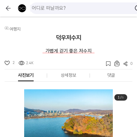
여행지
덕우저수지
가볍게 걷기 좋은 저수지
2
2.4K
0
사진보기
상세정보
댓글
1
/
6