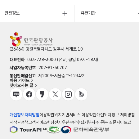
관광정보
유관기관
(26464) 강원특별자치도 원주시 세계로 10
대표전화
033-738-3000 (유료, 평일 09시~18시)
사업자등록번호
202-81-50707
통신판매업신고
제2009-서울중구-1234호
이용 가이드
찾아오시는 길
개인정보처리방침
이용약관
위치기반서비스 이용약관
개인위치정보 처리방침
저작권정책
고객서비스헌장
전자우편무단수집거부
자주 묻는 질문
사이트맵