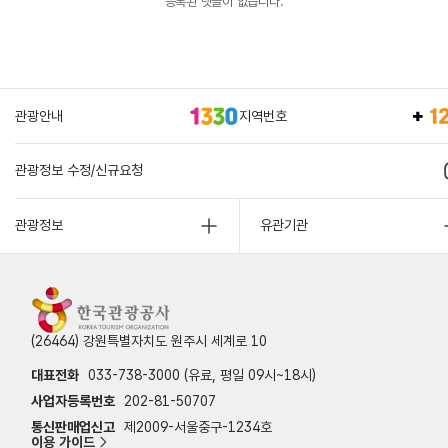
등록된 댓글이 없습니다.
관광안내
지역번호
관광정보 수정/신규요청
관광정보
유관기관
(26464) 강원특별자치도 원주시 세계로 10
대표전화
033-738-3000 (유료, 평일 09시~18시)
사업자등록번호
202-81-50707
통신판매업신고
제2009-서울중구-1234호
이용 가이드