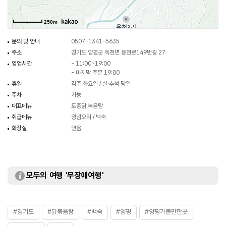
250m
문의 및 안내
0507-1341-5635
주소
경기도 양평군 옥천면 용천로149번길 27
영업시간
- 11:00~19:00
- 마지막 주문 19:00
휴일
격주 화요일 / 설·추석 당일
주차
가능
대표메뉴
토종닭 볶음탕
취급메뉴
양념오리 / 백숙
화장실
있음
모두의 여행 '무장애여행'
#경기도
#닭볶음탕
#백숙
#양평
#양평가볼만한곳