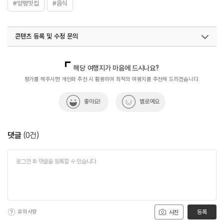
#양평맛집
#음식
콘텐츠 등록 및 수정 문의
국내디지털마케팅팀
033-813-3500
해당 여행지가 마음에 드시나요?
평가를 해주시면 개인화 추천 시 활용하여 최적의 여행지를 추천해 드리겠습니다.
좋아요!
별로예요
댓글
(
0
건)
유의사항
등록
사진