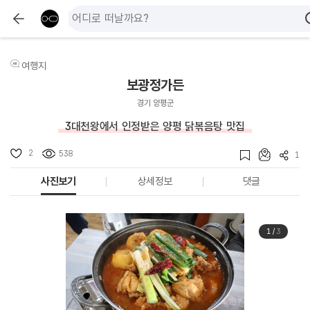
여행지
보광정가든
경기 양평군
3대천왕에서 인정받은 양평 닭볶음탕 맛집
2
538
1
사진보기
상세정보
댓글
1
/
3