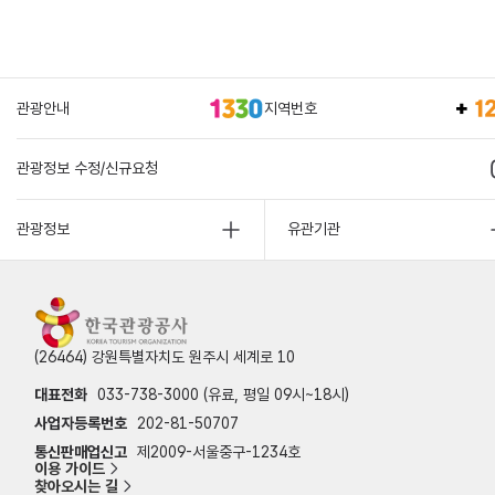
관광안내
지역번호
관광정보 수정/신규요청
관광정보
유관기관
(26464) 강원특별자치도 원주시 세계로 10
대표전화
033-738-3000 (유료, 평일 09시~18시)
사업자등록번호
202-81-50707
통신판매업신고
제2009-서울중구-1234호
이용 가이드
찾아오시는 길