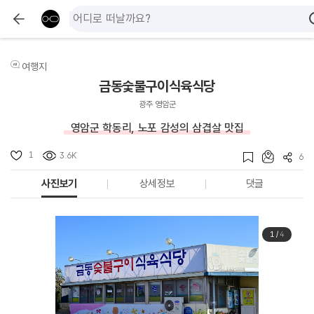
여행지
금동숯불구이식육식당
광주 영암군
영암군 학동리, 노포 감성의 삼겹살 맛집
1
3.6K
6
사진보기
상세정보
댓글
1
/
4