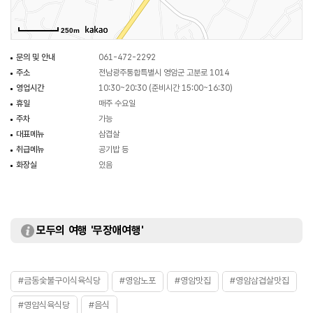
250m
문의 및 안내
061-472-2292
주소
전남광주통합특별시 영암군 고분로 1014
영업시간
10:30~20:30 (준비시간 15:00~16:30)
휴일
매주 수요일
주차
가능
대표메뉴
삼겹살
취급메뉴
공기밥 등
화장실
있음
모두의 여행 '무장애여행'
#금동숯불구이식육식당
#영암노포
#영암맛집
#영암삼겹살맛집
#영암식육식당
#음식