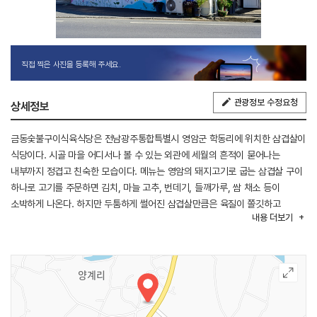
직접 찍은 사진을 등록해 주세요.
관광정보 수정요청
상세정보
금동숯불구이식육식당은 전남광주통합특별시 영암군 학동리에 위치한 삼겹살이
식당이다. 시골 마을 어디서나 볼 수 있는 외관에 세월의 흔적이 묻어나는
내부까지 정겹고 친숙한 모습이다. 메뉴는 영암의 돼지고기로 굽는 삼겹살 구이
하나로 고기를 주문하면 김치, 마늘 고추, 번데기, 들깨가루, 쌈 채소 등이
소박하게 나온다. 하지만 두툼하게 썰어진 삼겹살만큼은 육질이 쫄깃하고
내용
더보기
풍미가 좋아, 그 어떤 반찬도 필요하지 않을 만큼 맛있다. 삼겹살에 새우젓과
들깨가루를 넣어 쌈 채소에 싸 먹는 맛은 이 집만의 별미다.