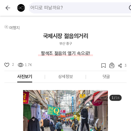
여행지
국제시장 젊음의거리
부산 중구
팔색조 젊음의 열기 속으로!
2
1.7K
3
사진보기
상세정보
댓글
1
/
14