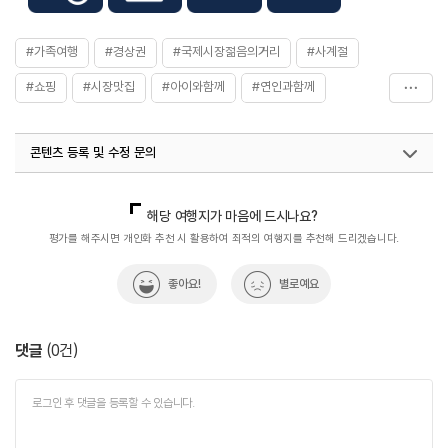
#가족여행
#경상권
#국제시장젊음의거리
#사계절
#쇼핑
#시장맛집
#아이와함께
#연인과함께
#체험학습
#친구와함께
콘텐츠 등록 및 수정 문의
국내디지털마케팅팀
033-813-3500
열린관광콘텐츠팀(열린관광-모두의여행)
033-738-3425
해당 여행지가 마음에 드시나요?
평가를 해주시면 개인화 추천 시 활용하여 최적의 여행지를 추천해 드리겠습니다.
좋아요!
별로예요
댓글
(
0
건)