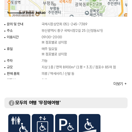
250m
문의 및 안내
국제시장상인회 051-245-7389
주소
부산광역시 중구 국제시장2길 25 (신창동4가)
이용시간
09:00~20:00
※ 점포별로 상이함
휴일
매주 일요일
※ 점포별로 상이함
주차
가능
규모
지상 1층 / 면적 8900㎡ (1평 = 3.3) / 점포수 85여 점
판매 품목
의류 / 액세서리 / 신발 등
화장실
있음
더보기
모두의 여행 '무장애여행'