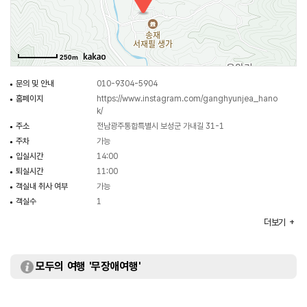
250m
문의 및 안내
010-9304-5904
홈페이지
https://www.instagram.com/ganghyunjea_hano
k/
주소
전남광주통합특별시 보성군 가내길 31-1
주차
가능
입실시간
14:00
퇴실시간
11:00
객실내 취사 여부
가능
객실수
1
객실유형
한실
더보기
부대시설
바비큐장
모두의 여행 '무장애여행'