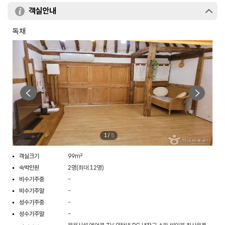
객실안내
독채
1
/
5
객실크기
99m²
숙박인원
2명(최대 12명)
비수기주중
-
비수기주말
-
성수기주중
-
성수기주말
-