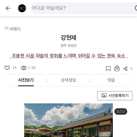
여행지
강현재
광주 보성군
조용한 시골 마을의 정취를 느끼며 쉬어갈 수 있는 한옥 숙소
14
1.9K
6
사진보기
상세정보
댓글
사진등록하기
1
/
22