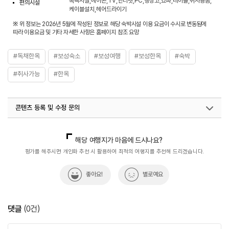
목욕시설,에어콘,TV,인터넷,PC,냉장고,쇼파,테이블,취사용품,
편의시설
케이블설치,헤어드라이기
※ 위 정보는 2026년 5월에 작성된 정보로 해당 숙박시설 이용 요금이 수시로 변동됨에
따라 이용요금 및 기타 자세한 사항은 홈페이지 참조 요망
#독채한옥
#보성숙소
#보성여행
#보성한옥
#숙박
#취사가능
#한옥
콘텐츠 등록 및 수정 문의
국내디지털마케팅팀
033-813-3500
해당 여행지가 마음에 드시나요?
평가를 해주시면 개인화 추천 시 활용하여 최적의 여행지를 추천해 드리겠습니다.
좋아요!
별로예요
댓글
(
0
건)