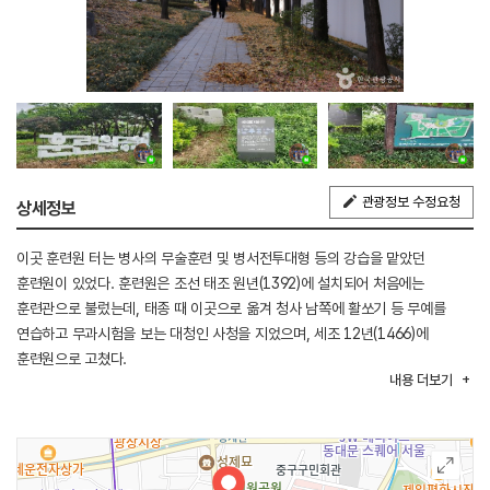
관광정보 수정요청
상세정보
이곳 훈련원 터는 병사의 무술훈련 및 병서전투대형 등의 강습을 맡았던
훈련원이 있었다. 훈련원은 조선 태조 원년(1392)에 설치되어 처음에는
훈련관으로 불렀는데, 태종 때 이곳으로 옮겨 청사 남쪽에 활쏘기 등 무예를
연습하고 무과시험을 보는 대청인 사청을 지었으며, 세조 12년(1466)에
훈련원으로 고쳤다.
내용
더보기
현재의 훈련원공원 및 주차장이 건설되기 이전 이곳에는 적벽돌로 장식되고
내부구조는 백두산에서 벌목되어 압록강을 따라 황해로 운반된 육송으로 지어진
목조건물이 있었다. 이 건물 철거 시 회수한 목재를 가공하여 여기 안내판을
제막하는 데 사용함으로써 옛 내음을 보존하고자 하였다. 1997년 6월 30일
개원했으며, 잔디밭, 음수대, 안개분수 등의 조경시설과 관리실, 화장실, 벤치