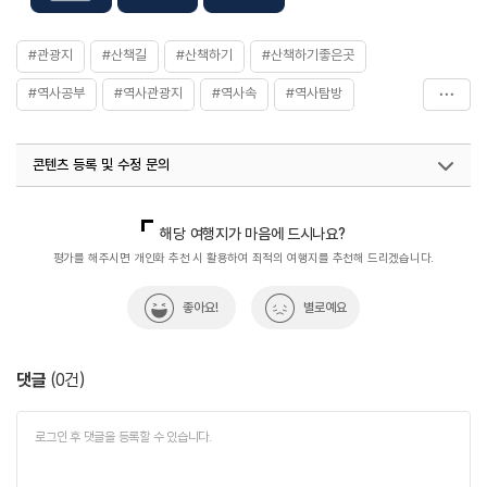
#관광지
#산책길
#산책하기
#산책하기좋은곳
#역사공부
#역사관광지
#역사속
#역사탐방
#훈련원
#훈련원공원
#휴식공간
#휴식여행
콘텐츠 등록 및 수정 문의
#휴식하기
#휴식하기좋은곳
국내디지털마케팅팀
033-813-3500
열린관광콘텐츠팀(열린관광-모두의여행)
033-738-3425
해당 여행지가 마음에 드시나요?
평가를 해주시면 개인화 추천 시 활용하여 최적의 여행지를 추천해 드리겠습니다.
좋아요!
별로예요
댓글
(
0
건)