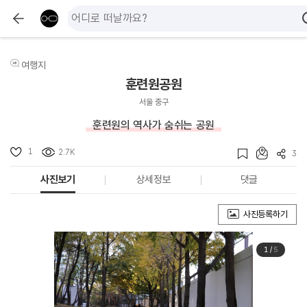
여행지
훈련원공원
서울 중구
훈련원의 역사가 숨쉬는 공원
1
2.7K
3
사진보기
상세정보
댓글
사진등록하기
1
/
5