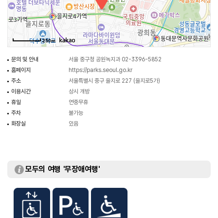
등의 편익시설을 갖췄다.
250m
문의 및 안내
서울 중구청 공원녹지과 02-3396-5852
홈페이지
https://parks.seoul.go.kr
주소
서울특별시 중구 을지로 227 (을지로5가)
이용시간
상시 개방
휴일
연중무휴
주차
불가능
화장실
있음
모두의 여행 '무장애여행'