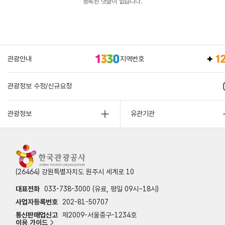
등록된 댓글이 없습니다.
관광안내
지역번호
관광정보 수정/신규요청
관광정보
유관기관
(26464) 강원특별자치도 원주시 세계로 10
대표전화
033-738-3000 (유료, 평일 09시~18시)
사업자등록번호
202-81-50707
통신판매업신고
제2009-서울중구-1234호
이용 가이드