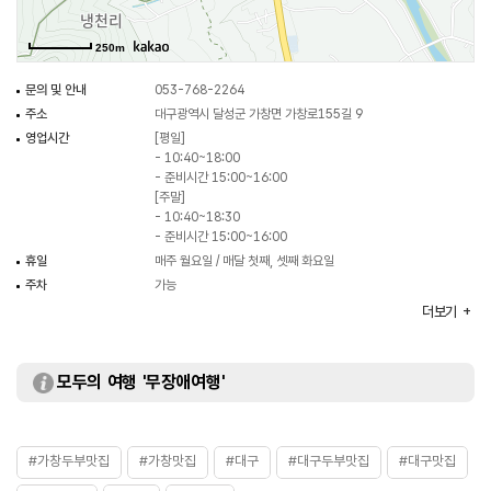
250m
문의 및 안내
053-768-2264
주소
대구광역시 달성군 가창면 가창로155길 9
영업시간
[평일]
- 10:40~18:00
- 준비시간 15:00~16:00
[주말]
- 10:40~18:30
- 준비시간 15:00~16:00
휴일
매주 월요일 / 매달 첫째, 셋째 화요일
주차
가능
대표메뉴
밥정식
더보기
취급메뉴
콩국수 정식 / 두부샤브 등
모두의 여행 '무장애여행'
#가창두부맛집
#가창맛집
#대구
#대구두부맛집
#대구맛집