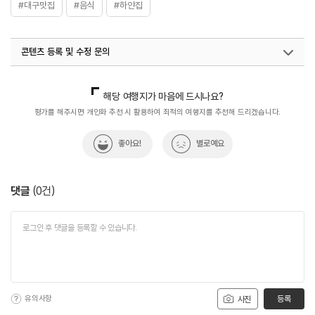
#대구맛집
#음식
#하얀집
콘텐츠 등록 및 수정 문의
국내디지털마케팅팀
033-813-3500
해당 여행지가 마음에 드시나요?
평가를 해주시면 개인화 추천 시 활용하여 최적의 여행지를 추천해 드리겠습니다.
좋아요!
별로예요
댓글
(
0
건)
유의사항
등록
사진