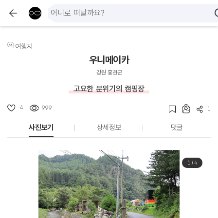
여행지
우니메이카
강원 홍천군
고요한 분위기의 캠핑장
4
999
1
사진보기
상세정보
댓글
1
/
4