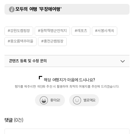
모두의 여행 '무장애여행'
#강원도캠핑장
#동학혁명군전적지
#레포츠
#서봉사계곡
#용오름맥주마을
#홍천군캠핑장
콘텐츠 등록 및 수정 문의
국내디지털마케팅팀
033-813-3500
해당 여행지가 마음에 드시나요?
평가를 해주시면 개인화 추천 시 활용하여 최적의 여행지를 추천해 드리겠습니다.
좋아요!
별로예요
댓글
(
0
건)