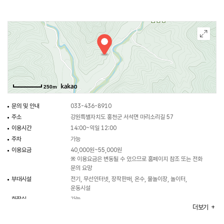
250m
문의 및 안내
033-436-8910
주소
강원특별자치도 홍천군 서석면 마리소리길 57
이용시간
14:00~익일 12:00
주차
가능
이용요금
40,000원~55,000원
※ 이용요금은 변동될 수 있으므로 홈페이지 참조 또는 전화
문의 요망
부대시설
전기, 무선인터넷, 장작판매, 온수, 물놀이장, 놀이터,
운동시설
화장실
가능
더보기