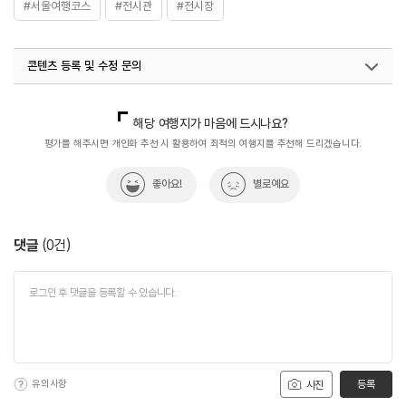
#서울여행코스
#전시관
#전시장
콘텐츠 등록 및 수정 문의
국내디지털마케팅팀
033-813-3500
해당 여행지가 마음에 드시나요?
평가를 해주시면 개인화 추천 시 활용하여 최적의 여행지를 추천해 드리겠습니다.
좋아요!
별로예요
댓글
(
0
건)
유의사항
등록
사진