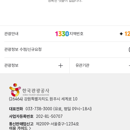
등록된 댓글이 없습니다.
관광안내
지역번호
관광정보 수정/신규요청
관광정보
유관기관
(26464) 강원특별자치도 원주시 세계로 10
대표전화
033-738-3000 (유료, 평일 09시~18시)
사업자등록번호
202-81-50707
통신판매업신고
제2009-서울중구-1234호
이용 가이드