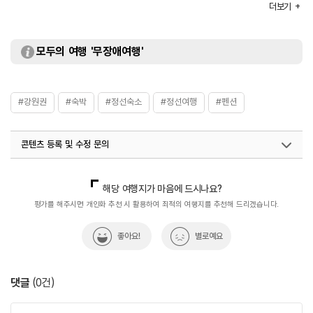
부대시설
족구장 / 바비큐장
더보기
모두의 여행 '무장애여행'
#강원권
#숙박
#정선숙소
#정선여행
#펜션
콘텐츠 등록 및 수정 문의
국내디지털마케팅팀
033-813-3500
해당 여행지가 마음에 드시나요?
평가를 해주시면 개인화 추천 시 활용하여 최적의 여행지를 추천해 드리겠습니다.
좋아요!
별로예요
댓글
(
0
건)