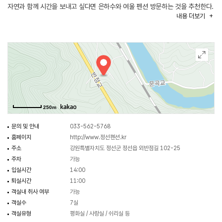
자연과 함께 시간을 보내고 싶다면 은하수와 여울 펜션 방문하는 것을 추천한다.
내용
더보기
250m
문의 및 안내
033-562-5768
홈페이지
http://www.정선펜션.kr
주소
강원특별자치도 정선군 정선읍 외반점길 102-25
주차
가능
입실시간
14:00
퇴실시간
11:00
객실내 취사 여부
가능
객실수
7실
객실유형
평화실 / 사랑실 / 쉬리실 등