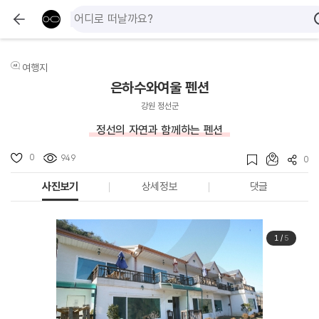
여행지
은하수와여울 펜션
강원 정선군
정선의 자연과 함께하는 펜션
0
949
0
사진보기
상세정보
댓글
1
/
5