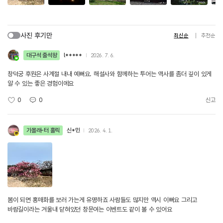
사진 후기만
최신순
추천순
대구석 출석왕
l*****
2026. 7. 6.
창덕궁 후원은 사계절 내내 예뻐요. 해설사와 함께하는 투어는 역사를 좀더 깊이 있게
알 수 있는 좋은 경험이에요
0
0
신고
가볼래-터 홀릭
신*민
2026. 4. 1.
봄이 되면 홍매화를 보러 가는게 유명하죠 사람들도 많지만 역시 이뻐요 그리고
바람길이라는 겨울내 닫혀있던 창문여는 이벤트도 같이 볼 수 있어요