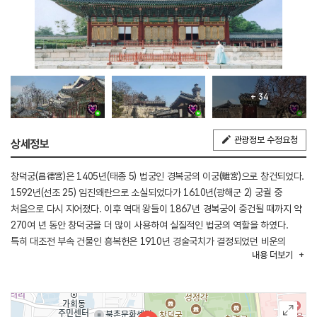
+ 34
관광정보 수정요청
상세정보
창덕궁(昌德宮)은 1405년(태종 5) 법궁인 경복궁의 이궁(離宮)으로 창건되었다.
1592년(선조 25) 임진왜란으로 소실되었다가 1610년(광해군 2) 궁궐 중
처음으로 다시 지어졌다. 이후 역대 왕들이 1867년 경복궁이 중건될 때까지 약
270여 년 동안 창덕궁을 더 많이 사용하여 실질적인 법궁의 역할을 하였다.
특히 대조전 부속 건물인 흥복헌은 1910년 경술국치가 결정되었던 비운의
내용
더보기
장소이기도 하며, 낙선재 권역은 광복 이후 대한제국의 마지막 황실 가족인
순정황후(순종의 두 번째 황후), 의민황태자비(이방자 여사), 덕혜옹주(고종의
딸)가 생활하다가 세상을 떠난 곳이기도 하다.
창덕궁은 창경궁(昌慶宮)과 경계 없이 ‘동궐(東闕)’이라는 별칭으로 불렀다.