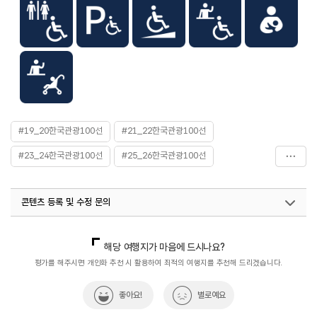
입장료
[전각관람]
- 3,000원
[후원관람]
- 대인 5,000원
- 소인 2,500원
- 경로 5,000원
※ 후원관람 시 전각관람권도 필수로 구매 요망
#19_20한국관광100선
#21_22한국관광100선
#23_24한국관광100선
#25_26한국관광100선
#관광지
#데이트코스
#수도권
#액티브시니어
콘텐츠 등록 및 수정 문의
#역사
#역사공부
#역사관광지
#역사를품은곳
#역사문화재
#역사속
#역사속으로
#역사여행
국내디지털마케팅팀
033-813-3500
국내여행진흥팀(한국관광100선)
033-738-3415
해당 여행지가 마음에 드시나요?
#역사유적
#역사유적지
#역사유적지
#역사이야기
열린관광콘텐츠팀(열린관광-모두의여행)
033-738-3425
평가를 해주시면 개인화 추천 시 활용하여 최적의 여행지를 추천해 드리겠습니다.
#역사탐방
#역사탐험
#연인과함께
좋아요!
별로예요
#유네스코세계문화유산
#창덕궁과후원
#한국관광100선