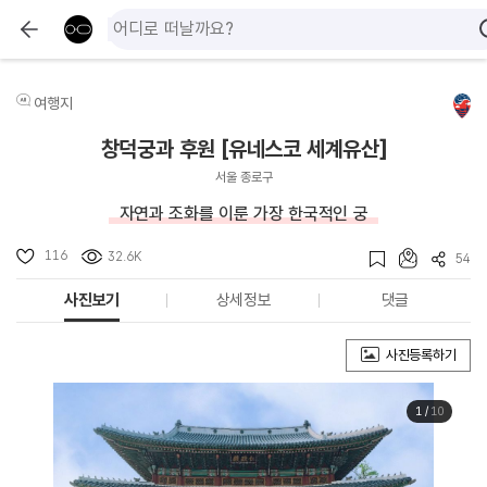
여행지
창덕궁과 후원 [유네스코 세계유산]
서울 종로구
자연과 조화를 이룬 가장 한국적인 궁
116
32.6K
54
사진보기
상세정보
댓글
사진등록하기
1
/
10