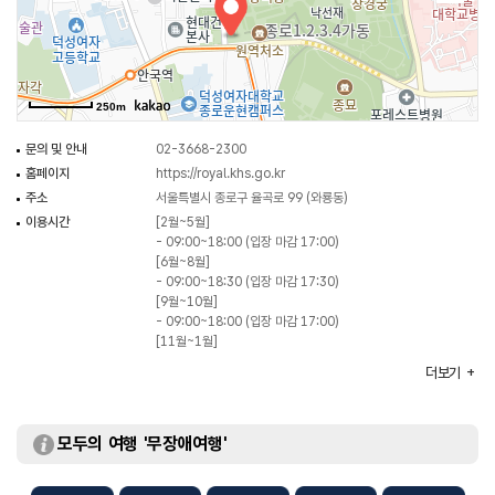
창덕궁은 다른 궁궐에 비해 인위적인 구조를 따르지 않고 주변 지형과 조화를
이루도록 자연스럽게 건축하여 가장 한국적인 궁궐이라는 평가를 받아 1997년
유네스코 세계유산에 등재되었다.
250m
창덕궁 후원은 1406년(태종 6) 창덕궁 북쪽에 처음 조성된 후원은 세조 대에
확장하였고, 성종 대에 건립된 창경궁까지 그 영역이 확장되었다. 후원 권역은
문의 및 안내
02-3668-2300
임진왜란 때 대부분의 소실되었고, 1610년(광해군 2)에 다시 조성되었다. 이후
홈페이지
https://royal.khs.go.kr
인조, 숙종, 정조, 순조 등 여러 왕들이 개수하고 증축하여 현재의 모습이
주소
서울특별시 종로구 율곡로 99 (와룡동)
되었다.
이용시간
[2월~5월]
창덕궁 후원은 자연 지형을 그대로 살리면서 골짜기마다 아름다운 정자를
- 09:00~18:00 (입장 마감 17:00)
만들었다. 4개의 골짜기에는 각각 부용지(芙蓉池), 애련지(愛蓮池), 관람지
[6월~8월]
- 09:00~18:30 (입장 마감 17:30)
(觀纜池), 옥류천(玉流川) 영역이 펼쳐진다. 왕가의 휴식과 산책을 위한
[9월~10월]
곳이지만, 여러 가지 다른 용도로도 사용하였다. 자연 풍광을 느끼면서 시를
- 09:00~18:00 (입장 마감 17:00)
짓고 학문을 논하는 것을 포함하여 군사훈련 등의 활쏘기 행사, 연못에서 낚시를
[11월~1월]
- 09:00~17:30 (입장 마감 16:30)
하거나 배를 띄우기도 하고 꽃구경을 하였으며, 화약을 이용한 불꽃놀이도
더보기
휴일
매주 월요일 (단, 월요일이 공휴일인 경우 개방하며, 그 다음
하였다. 또 대비를 모시는 잔치, 종친이나 신하를 위로하는 잔치 등 임금이
첫 번째 평일에 휴관)
주관하는 잔치도 자주 열렸다. 또한 왕은 이곳에 곡식을 심어 농사를 직접
주차
불가능
체험하고, 왕비는 양잠을 직접 시행하는 친잠례(親蠶禮)를 열었다.
모두의 여행 '무장애여행'
지정현황
사적 창덕궁 (1963.01.18 지정)
화장실
있음