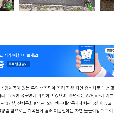
선암계곡이 있는 두악산 자락에 자리 잡은 자연 휴식처로 매년 많
 거리로 59번 국도변에 위치하고 있으며, 총면적은 67만㎡에 이
합문화관 17실, 산림문화휴양관 6실, 백두대간목재체험관 5실이 있
 휴양림 앞으로는 계곡물이 흘러 여름철에는 자연 물놀이장으로 이