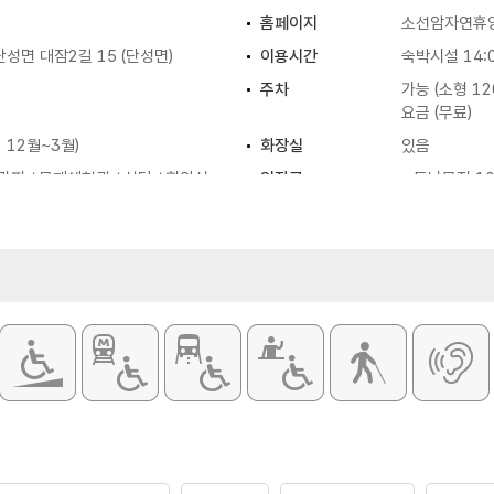
홈페이지
소선암자연휴
성면 대잠2길 15 (단성면)
이용시간
숙박시설 14:0
주차
가능 (소형 12
요금 (무료)
12월~3월)
화장실
있음
피 / 목재체험관 / 식당 / 회의실
입장료
- 통나무집 10
- 숲속의 집 8
- 산림복합휴양
- 산림문화휴양
- 백두대간문화
※자세한 사항