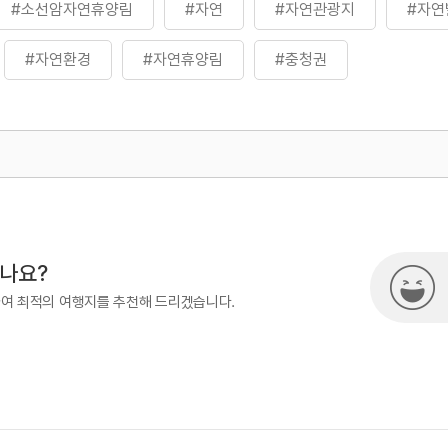
#소선암자연휴양림
#자연
#자연관광지
#자연
#자연환경
#자연휴양림
#충청권
500
열린관광콘텐츠팀(열린관광-모두의
8-3551
시나요?
하여 최적의 여행지를 추천해 드리겠습니다.