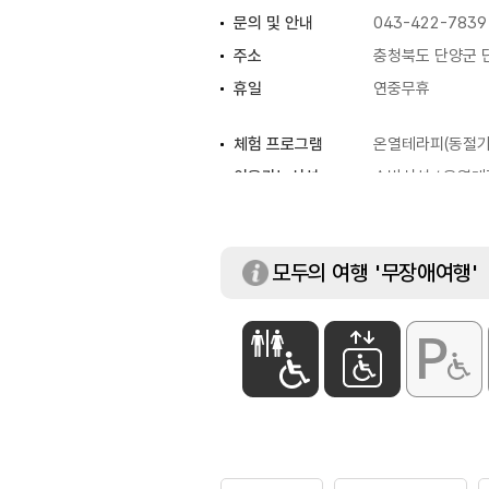
문의 및 안내
043-422-7839
주소
충청북도 단양군 단
휴일
연중무휴
체험 프로그램
온열테라피(동절기 
이용가능시설
숙박시설 / 온열테라
모두의 여행 '무장애여행'