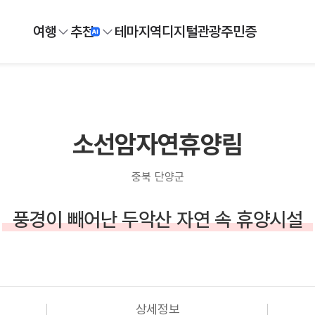
여행
추천
테마
지역
디지털
관광주민증
소선암자연휴양림
충북 단양군
풍경이 빼어난 두악산 자연 속 휴양시설
상세정보