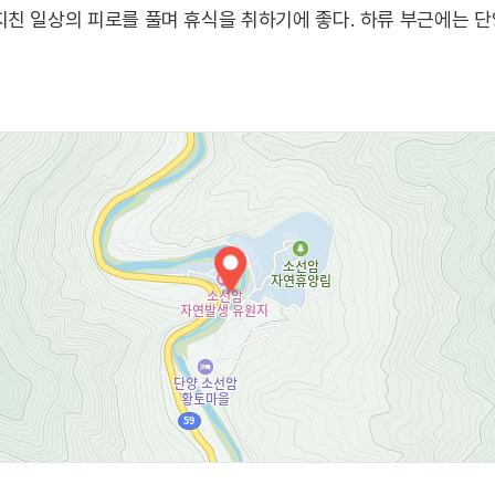
지친 일상의 피로를 풀며 휴식을 취하기에 좋다. 하류 부근에는 
길이 지나간다. 인근에 충주호, 사인암, 두악산, 도락산, 제비봉