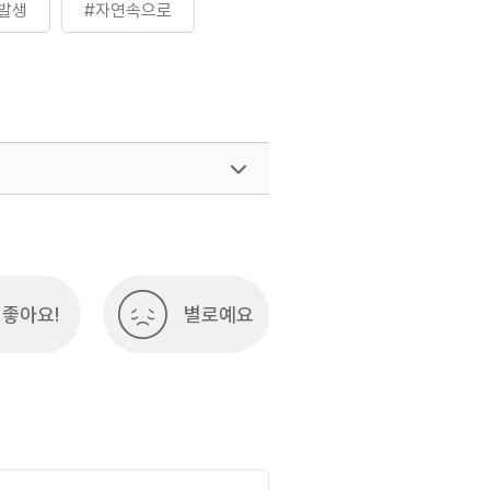
발생
#자연속으로
여행)
033-738-3425
좋아요!
별로예요