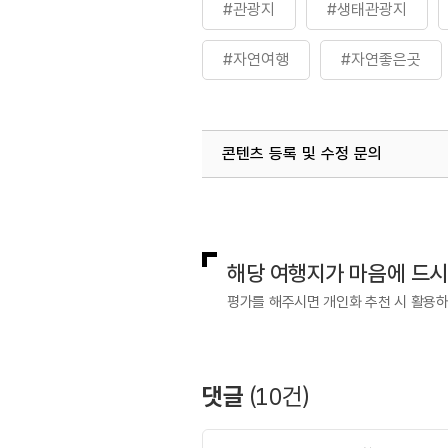
#관광지
#생태관광지
#자연여행
#자연좋은곳
콘텐츠 등록 및 수정 문의
국내디지털마케팅팀
033-813-3
관광복지센터(안심여행)
033-73
해당 여행지가 마음에 드
평가를 해주시면 개인화 추천 시 활용
댓글
(
10
건)