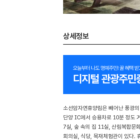
상세정보
소선암자연휴양림은 빼어난 풍광의 
단양 IC에서 승용차로 10분 정도
7실, 숲 속의 집 11실, 산림복
회의실, 식당, 목재체험관이 있다.