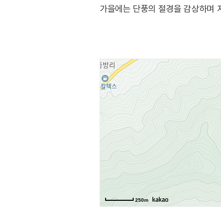
가을에는 단풍의 절경을 감상하며 
있으며 이곳을 따라 선암골 생태유람
함께 둘러볼 것을 추천한다.
250m