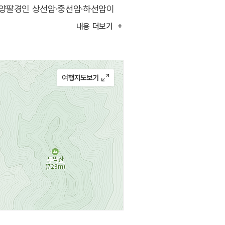
단양팔경인 상선암·중선암·하선암이
 등 많은 관광지와 명산이 등이 있어
내용
더보기