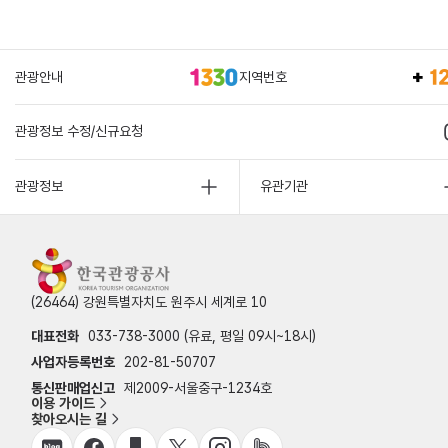
관광안내
지역번호
관광정보 수정/신규요청
관광정보
유관기관
(26464) 강원특별자치도 원주시 세계로 10
대표전화
033-738-3000 (유료, 평일 09시~18시)
사업자등록번호
202-81-50707
통신판매업신고
제2009-서울중구-1234호
이용 가이드
찾아오시는 길