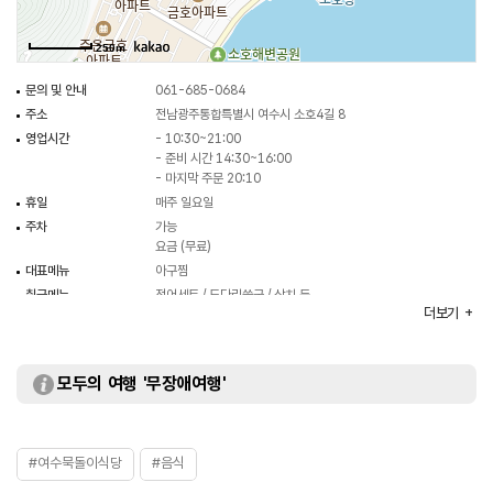
250m
문의 및 안내
061-685-0684
주소
전남광주통합특별시 여수시 소호4길 8
영업시간
- 10:30~21:00
- 준비 시간 14:30~16:00
- 마지막 주문 20:10
휴일
매주 일요일
주차
가능
요금 (무료)
대표메뉴
아구찜
취급메뉴
전어세트 / 도다리쑥국 / 삼치 등
더보기
화장실
있음
모두의 여행 '무장애여행'
#여수묵돌이식당
#음식