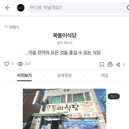
여행지
묵돌이식당
광주 여수시
가을 전어의 모든 것을 즐길 수 있는 식당
4
309
2
사진보기
상세정보
댓글
1
/
3