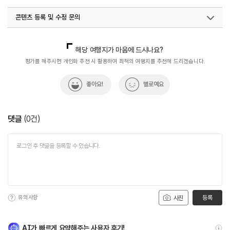
콘텐츠 등록 및 수정 문의
국내디지털마케팅팀
033-813-3500
해당 여행지가 마음에 드시나요?
평가를 해주시면 개인화 추천 시 활용하여 최적의 여행지를 추천해 드리겠습니다.
좋아요!
별로예요
댓글
(
0
건)
유의사항
등록
사진
AI가 빠르게 요약해주는 사용자 후기!