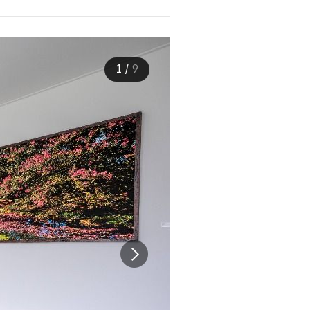
1
/
9